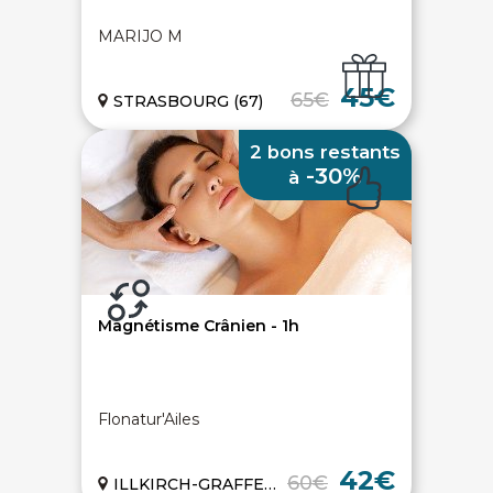
MARIJO M
45€
65€
STRASBOURG (67)
Paiement sécurisé
Service cadeau
2 bons restants
-30%
à
Livraison gratuite
94% de satisfaits
Magnétisme Crânien - 1h
Échange 1 an
Flonatur'Ailes
LIENS UTILES
Nos 5 engagements qualité
42€
60€
Notre charte de confiance
ILLKIRCH-GRAFFENSTADEN (67)