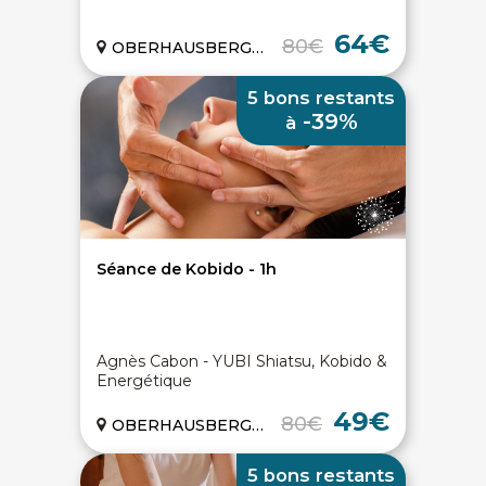
64€
80€
OBERHAUSBERGEN (67)
5 bons restants
-39%
à
Séance de Kobido - 1h
Agnès Cabon - YUBI Shiatsu, Kobido &
Energétique
49€
80€
OBERHAUSBERGEN (67)
5 bons restants