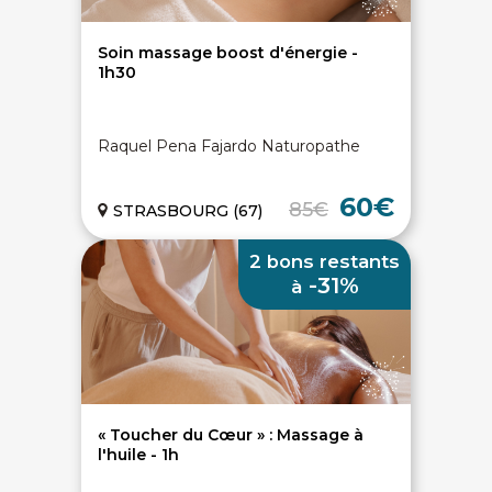
Soin massage boost d'énergie -
1h30
On discute ?
Raquel Pena Fajardo Naturopathe
SERVICE CLIENTS LeBienEtre.fr
60€
85€
STRASBOURG (67)
Email
Par ici... ;-)
Tél
03 20 14 99 99
2 bons restants
Notre service client est ouvert du lundi au vendredi
-31%
à
de 9h à 12h30 et de 14h à 18h
DEVENIR PARTENAIRE
Proposer mon établissement
Témoignages partenaires
RECRUTEMENT
« Toucher du Cœur » : Massage à
Ouvrir une agence LeBienEtre.fr
l'huile - 1h