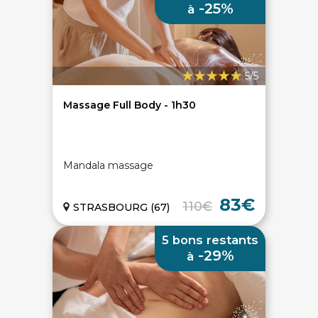
-25%
à
5/5
Massage Full Body - 1h30
Mandala massage
83€
110€
STRASBOURG (67)
5 bons restants
-29%
à