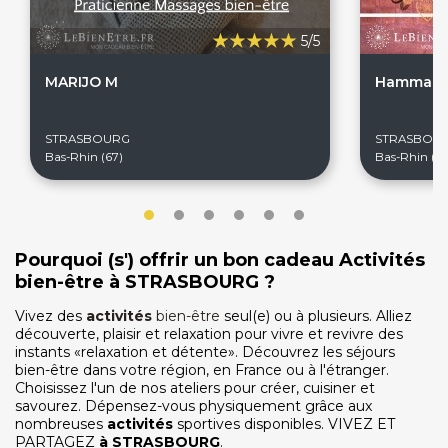
5/5
MARIJO M
Hammam j
STRASBOURG
STRASBOU
On discute ?
Bas-Rhin (67)
Bas-Rhin (67
SERVICE CLIENTS LeBienEtre.fr
Pourquoi (s') offrir un bon cadeau Activités
Email
Par ici... ;-)
bien-être à STRASBOURG ?
Tél
03 20 14 99 99
Notre service client est ouvert du lundi au vendredi
Vivez des
activités
bien-être
seul(e) ou à plusieurs. Alliez
de 9h à 12h30 et de 14h à 18h
découverte, plaisir et relaxation pour vivre et revivre des
instants «relaxation et détente». Découvrez les séjours
DEVENIR PARTENAIRE
bien-être dans votre région, en France ou à l'étranger.
Proposer mon établissement
Choisissez l'un de nos ateliers pour créer, cuisiner et
savourez. Dépensez-vous physiquement grâce aux
Témoignages partenaires
nombreuses
activités
sportives disponibles. VIVEZ ET
PARTAGEZ
à
STRASBOURG
.