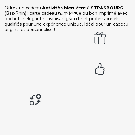
RECRUTEMENT
Ouvrir une agence LeBienEtre.fr
Offrez un cadeau
Activités bien-être
à
STRASBOURG
(Bas-Rhin) : carte cadeau numérique ou bon imprimé avec
pochette élégante. Livraison gratuite et professionnels
qualifiés pour une expérience unique. Idéal pour un cadeau
original et personnalisé !
Paiement sécurisé
Service cadeau
Livraison gratuite
94% de satisfaits
Échange 1 an
LIENS UTILES