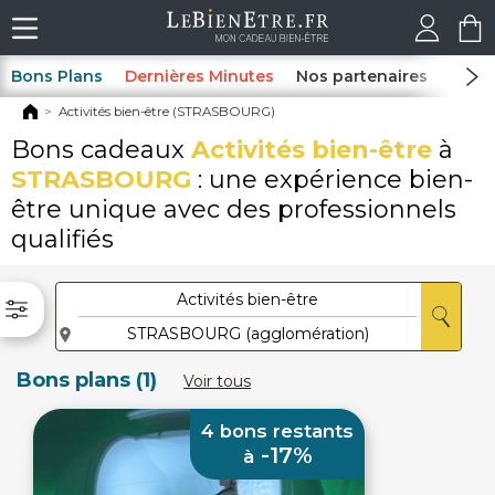
Bons Plans
Dernières Minutes
Nos partenaires
Spas
Activités bien-être (STRASBOURG)
Bons cadeaux
Activités bien-être
à
STRASBOURG
: une expérience bien-
être unique avec des professionnels
qualifiés
Bons plans (1)
Voir tous
4 bons restants
-17%
à