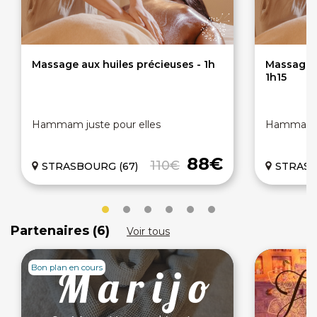
Massage aux huiles précieuses - 1h
Massage c
1h15
Hammam juste pour elles
Hammam ju
88€
110€
STRASBOURG (67)
STRASBO
Partenaires (6)
Voir tous
Bon plan en cours