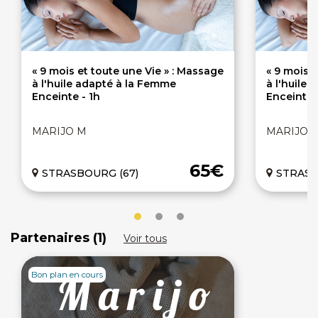
« 9 mois et toute une Vie » : Massage
« 9 mois e
à l'huile adapté à la Femme
à l'huile
Enceinte - 1h
Enceinte 
MARIJO M
MARIJO 
65€
STRASBOURG (67)
STRASB
Partenaires (1)
Voir tous
Bon plan en cours