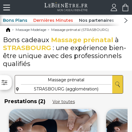
Bons Plans
Dernières Minutes
Nos partenaires
Spas
Massage Modelage
Massage prénatal (STRASBOURG)
Bons cadeaux
Massage prénatal
à
STRASBOURG
: une expérience bien-
être unique avec des professionnels
qualifiés
Prestations (2)
Voir toutes