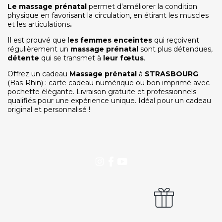
On discute ?
Le massage prénatal
permet d'améliorer la condition
physique en favorisant la circulation, en étirant les muscles
et les articulations
.
SERVICE CLIENTS LeBienEtre.fr
Il est prouvé que l
es femmes enceintes
qui reçoivent
Email
Par ici... ;-)
régulièrement un
massage prénatal
sont plus détendues,
Tél
03 20 14 99 99
détente
qui se transmet à
leur fœtus
.
Notre service client est ouvert du lundi au vendredi
Offrez un cadeau
Massage prénatal
à
STRASBOURG
de 9h à 12h30 et de 14h à 18h
(Bas-Rhin) : carte cadeau numérique ou bon imprimé avec
pochette élégante. Livraison gratuite et professionnels
DEVENIR PARTENAIRE
qualifiés pour une expérience unique. Idéal pour un cadeau
Proposer mon établissement
original et personnalisé !
Témoignages partenaires
RECRUTEMENT
Ouvrir une agence LeBienEtre.fr
Paiement sécurisé
Service cadeau