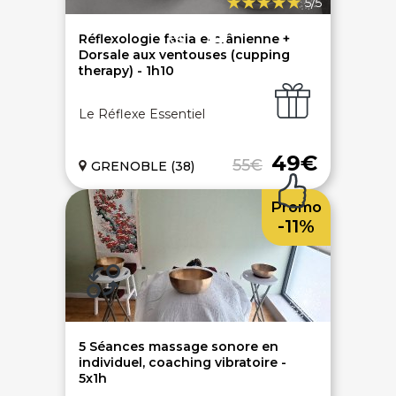
5/5
Ouvrir une agence LeBienEtre.fr
Réflexologie faciale-crânienne +
Dorsale aux ventouses (cupping
therapy) - 1h10
Le Réflexe Essentiel
Paiement sécurisé
Service cadeau
49€
55€
GRENOBLE (38)
Promo
Livraison gratuite
94% de satisfaits
-11%
Échange 1 an
5 Séances massage sonore en
individuel, coaching vibratoire -
5x1h
LIENS UTILES