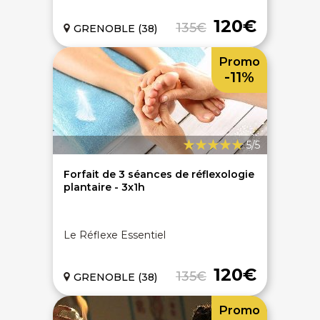
120€
135€
GRENOBLE (38)
Promo
-11%
5/5
Forfait de 3 séances de réflexologie
plantaire - 3x1h
Le Réflexe Essentiel
120€
135€
GRENOBLE (38)
Promo