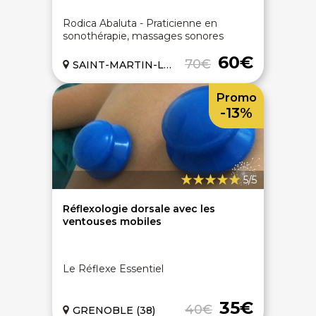
Rodica Abaluta - Praticienne en
sonothérapie, massages sonores
60€
70€
SAINT-MARTIN-LE-VINOUX (38)
Promo
-13%
5/5
Réflexologie dorsale avec les
ventouses mobiles
Le Réflexe Essentiel
35€
40€
GRENOBLE (38)