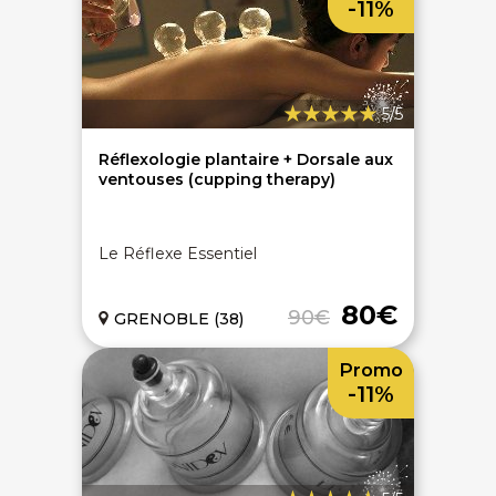
-11%
5/5
On discute ?
Réflexologie plantaire + Dorsale aux
ventouses (cupping therapy)
SERVICE CLIENTS LeBienEtre.fr
Le Réflexe Essentiel
Email
Par ici... ;-)
Tél
03 20 14 99 99
80€
90€
GRENOBLE (38)
Notre service client est ouvert du lundi au vendredi
de 9h à 12h30 et de 14h à 18h
Promo
DEVENIR PARTENAIRE
-11%
Proposer mon établissement
Témoignages partenaires
RECRUTEMENT