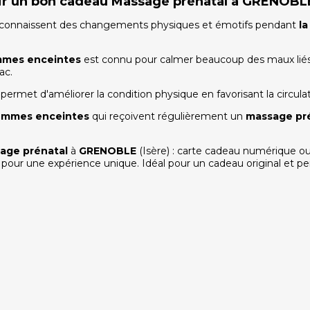
frir un bon cadeau Massage prénatal à GRENOBL
connaissent des changements physiques et émotifs
pendant
l
mmes enceintes
est connu pour calmer beaucoup des maux liés
ac.
permet d'améliorer la condition physique en favorisant la circulati
emmes enceintes
qui reçoivent régulièrement un
massage pr
age prénatal
à
GRENOBLE
(Isère) : carte cadeau numérique ou
s pour une expérience unique. Idéal pour un cadeau original et per