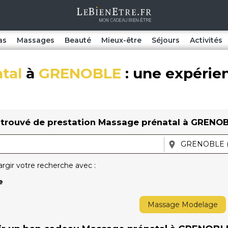
as
Massages
Beauté
Mieux-être
Séjours
Activités
tal
à
GRENOBLE
: une expérie
trouvé de prestation Massage prénatal à GRENOBL
argir votre recherche avec :
e
Massage Modelage