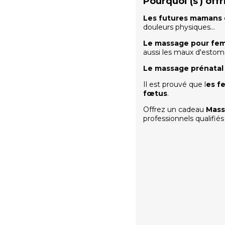
Pourquoi (s') of
Les futures mamans
douleurs physiques...
Le massage pour fe
aussi les maux d'estom
Le massage prénatal
Il est prouvé que l
es f
fœtus
.
Offrez un cadeau
Mass
professionnels qualifié