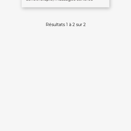
Résultats 1 à 2 sur 2
On discute ?
SERVICE CLIENTS LeBienEtre.fr
Email
Par ici... ;-)
Tél
03 20 14 99 99
Notre service client est ouvert du lundi au vendredi
de 9h à 12h30 et de 14h à 18h