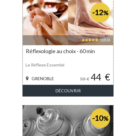
-12
%
(10,0)
Réflexologie au choix - 60 min
Le Réflexe Essentiel
44
€
GRENOBLE
50
€
DÉCOUVRIR
-10
%