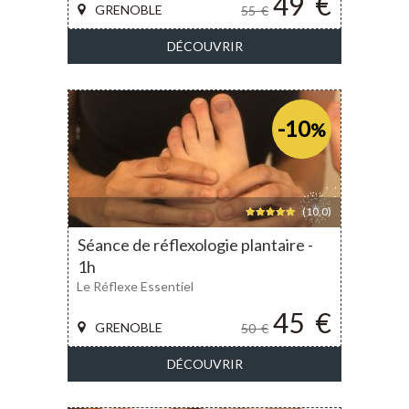
49
€
GRENOBLE
55
€
DÉCOUVRIR
-10
%
(10,0)
Séance de réflexologie plantaire -
1h
Le Réflexe Essentiel
45
€
GRENOBLE
50
€
DÉCOUVRIR