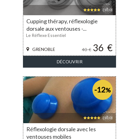
(10,0)
Cupping thérapy, réflexologie
dorsale aux ventouses -...
Le Réflexe Essentiel
36
€
GRENOBLE
40
€
DÉCOUVRIR
-12
%
(10,0)
Réflexologie dorsale avec les
ventouses mobiles