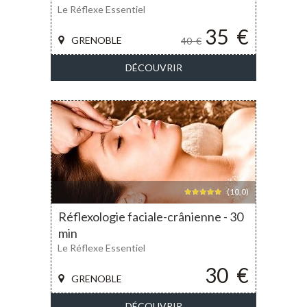
Le Réflexe Essentiel
35
€
GRENOBLE
40
€
DÉCOUVRIR
(10,0)
Réflexologie faciale-crânienne - 30
min
Le Réflexe Essentiel
30
€
GRENOBLE
DÉCOUVRIR