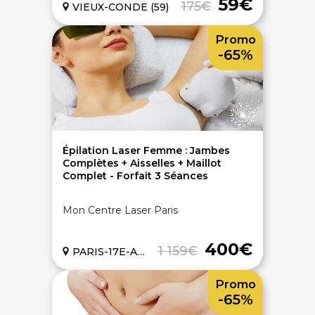
59€
175€
VIEUX-CONDE (59)
Promo
-65%
Épilation Laser Femme : Jambes
Complètes + Aisselles + Maillot
Complet - Forfait 3 Séances
Mon Centre Laser Paris
400€
1 159€
PARIS-17E-ARRONDISSEMENT (75)
Promo
-65%