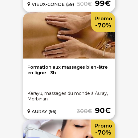
99€
500€
VIEUX-CONDE (59)
Promo
-70%
Formation aux massages bien-être
en ligne - 3h
Kerayu, massages du monde à Auray,
Morbihan
90€
300€
AURAY (56)
Promo
-70%