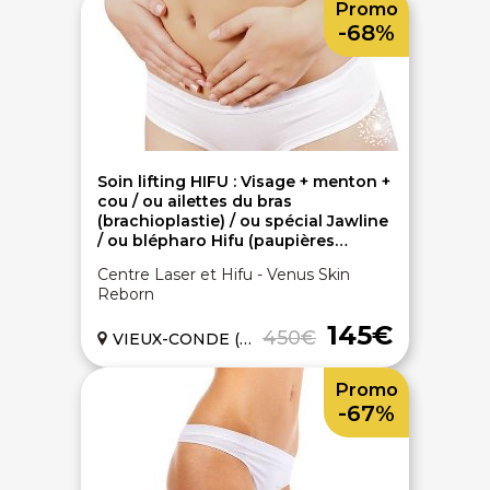
Promo
-68%
Soin lifting HIFU : Visage + menton +
cou / ou ailettes du bras
(brachioplastie) / ou spécial Jawline
/ ou blépharo Hifu (paupières
tombantes)
Centre Laser et Hifu - Venus Skin
Reborn
145€
450€
VIEUX-CONDE (59)
Promo
-67%