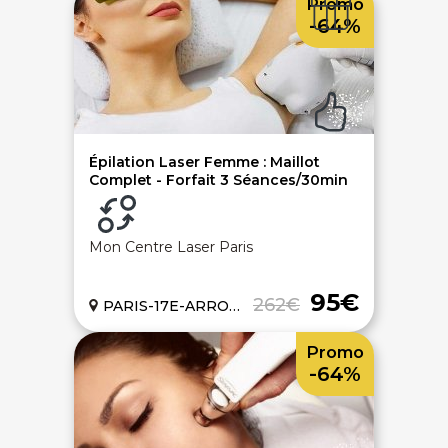
Promo
-64%
Paiement sécurisé
Service cadeau
Livraison gratuite
94% de satisfaits
Épilation Laser Femme : Maillot
Complet - Forfait 3 Séances/30min
Échange 1 an
Mon Centre Laser Paris
95€
262€
PARIS-17E-ARRONDISSEMENT (75)
LIENS UTILES
Promo
Nos 5 engagements qualité
-64%
Notre charte de confiance
Les avis 100% certifiés
Bien-être en entreprise
On vous aide - FAQ