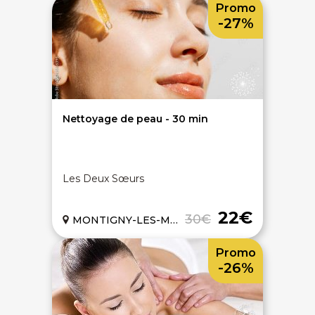
Promo
-27%
Nettoyage de peau - 30 min
Les Deux Sœurs
22€
30€
MONTIGNY-LES-METZ (57)
Promo
-26%