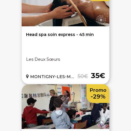
Head spa soin express - 45 min
Les Deux Sœurs
35€
50€
MONTIGNY-LES-METZ (57)
Promo
-29%