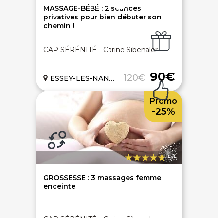
MASSAGE-BÉBÉ : 2 séances
privatives pour bien débuter son
chemin !
CAP SÉRÉNITÉ - Carine Sibenaler
Paiement sécurisé
Service cadeau
90€
120€
ESSEY-LES-NANCY (54)
Promo
Livraison gratuite
94% de satisfaits
-25%
Échange 1 an
5/5
GROSSESSE : 3 massages femme
enceinte
LIENS UTILES
Nos 5 engagements qualité