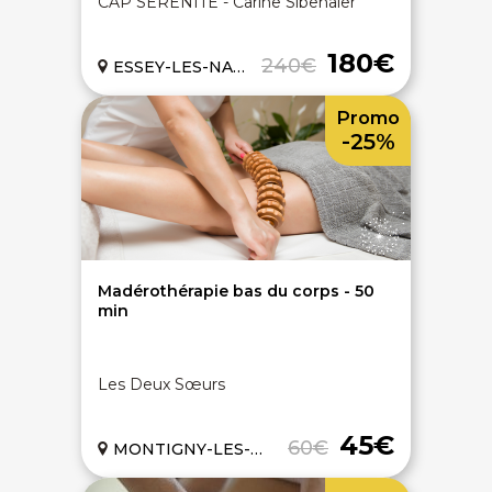
CAP SÉRÉNITÉ - Carine Sibenaler
Notre charte de confiance
Les avis 100% certifiés
Bien-être en entreprise
180€
240€
ESSEY-LES-NANCY (54)
On vous aide - FAQ
ACCÈS RAPIDES
Promo
-25%
Bons plans massages
Spa privatif
Chèques cadeaux bien-être
Hammam
Dernières minutes spa
Massage modelage
Évènements bien-être
Massage relaxant
Articles bien-être
Massage couple Duo
Top recherches
Massage future maman
Carte interactive
Toutes nos disciplines
Madérothérapie bas du corps - 50
min
À PROPOS
Qui sommes-nous
Les Deux Sœurs
CGV - CGU
Mentions légales
45€
Politique de confidentialité
60€
MONTIGNY-LES-METZ (57)