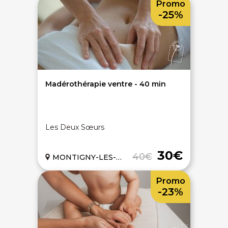
Promo
-25%
Madérothérapie ventre - 40 min
Les Deux Sœurs
30€
40€
MONTIGNY-LES-METZ (57)
Promo
-23%