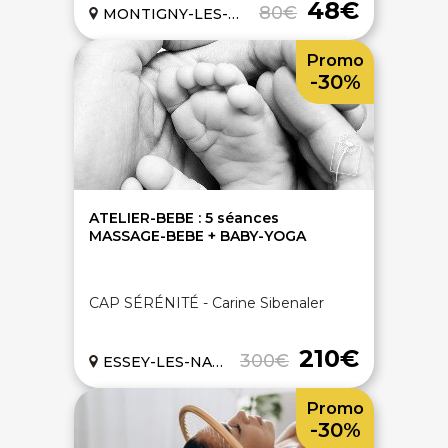
48€
80€
MONTIGNY-LES-METZ (57)
Promo
-30%
ATELIER-BEBE : 5 séances
MASSAGE-BEBE + BABY-YOGA
CAP SÉRÉNITÉ - Carine Sibenaler
210€
300€
ESSEY-LES-NANCY (54)
Promo
-30%