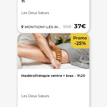
1h
Les Deux Sœurs
37€
50€
MONTIGNY-LES-METZ (57)
Promo
-25%
Madérothérapie ventre + bras - 1h20
Les Deux Sœurs