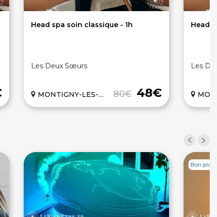
Head spa soin classique - 1h
Head s
Les Deux Sœurs
Les De
€
48€
80€
MONTIGNY-LES-METZ (57)
MONTIG
Bon plan 