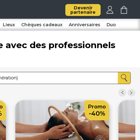
Devenir
partenaire
Lieux
Chèques cadeaux
Anniversaires
Duo
e avec des professionnels
o
Promo
%
-40%