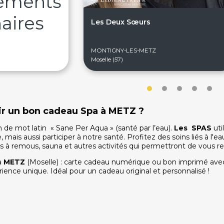
sements
aires
Les Deux Sœurs
MONTIGNY-LES-METZ
Moselle (57)
frir un bon cadeau Spa à METZ ?
 de mot latin « Sane Per Aqua » (santé par l’eau).
Les SPAS
uti
mais aussi participer à notre santé. Profitez des soins liés à l'eau
ns à remous, sauna et autres activités qui permettront de vous re
à
METZ
(Moselle) : carte cadeau numérique ou bon imprimé avec 
rience unique. Idéal pour un cadeau original et personnalisé !