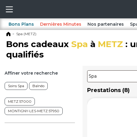
Bons Plans
Dernières Minutes
Nos partenaires
Sp
Spa (METZ)
Bons cadeaux
Spa
à
METZ
: u
qualifiés
Affiner votre recherche
Soins Spa
Balnéo
Prestations (8)
METZ 57000
MONTIGNY-LES-METZ 57950