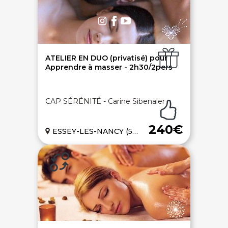
Ouvrir une agence LeBienEtre.fr
ATELIER EN DUO (privatisé) pour
Apprendre à masser - 2h30/2pers
Paiement sécurisé
Service cadeau
CAP SÉRÉNITÉ - Carine Sibenaler
Livraison gratuite
94% de satisfaits
240€
ESSEY-LES-NANCY (54)
Échange 1 an
LIENS UTILES