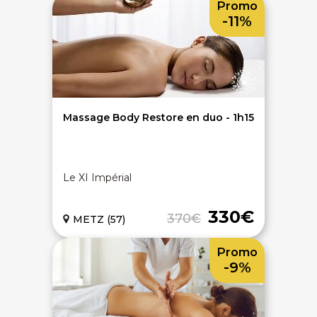
Promo
-11%
Massage Body Restore en duo - 1h15
Le XI Impérial
330€
370€
METZ (57)
Promo
-9%