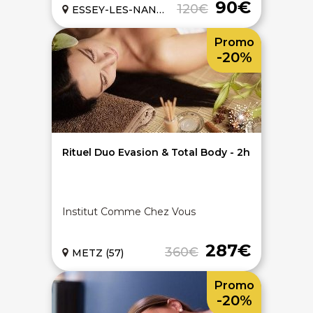
90€
120€
ESSEY-LES-NANCY (54)
Promo
-20%
Rituel Duo Evasion & Total Body - 2h
Institut Comme Chez Vous
287€
360€
METZ (57)
Promo
-20%