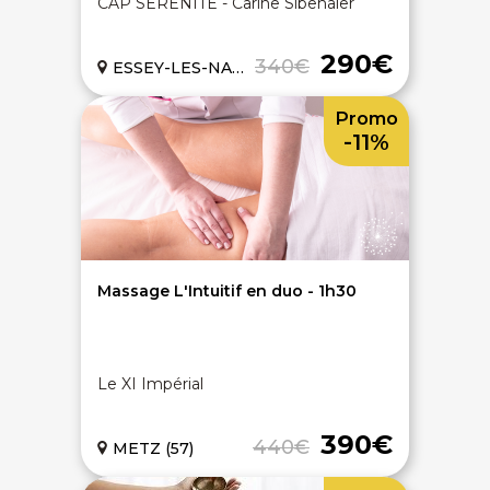
CAP SÉRÉNITÉ - Carine Sibenaler
290€
340€
ESSEY-LES-NANCY (54)
Promo
-11%
Massage L'Intuitif en duo - 1h30
Le XI Impérial
390€
440€
METZ (57)