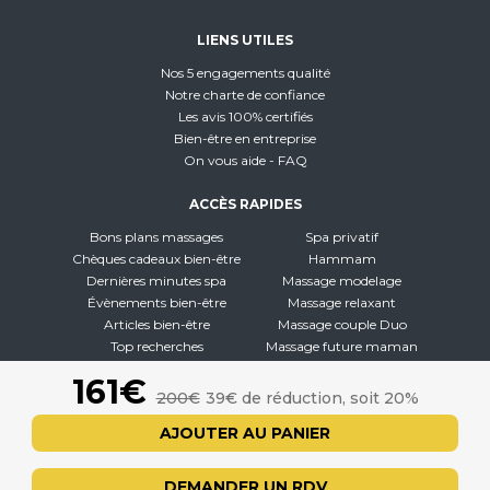
LIENS UTILES
Nos 5 engagements qualité
Notre charte de confiance
Les avis 100% certifiés
Bien-être en entreprise
On vous aide - FAQ
ACCÈS RAPIDES
Bons plans massages
Spa privatif
Chèques cadeaux bien-être
Hammam
Dernières minutes spa
Massage modelage
Évènements bien-être
Massage relaxant
Articles bien-être
Massage couple Duo
Top recherches
Massage future maman
Carte interactive
Toutes nos disciplines
161€
200€
39€ de réduction, soit 20%
À PROPOS
AJOUTER AU PANIER
Qui sommes-nous
CGV - CGU
DEMANDER UN RDV