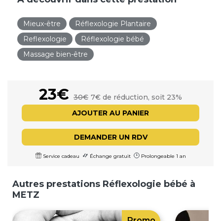
Mieux-être
Réflexologie Plantaire
Reflexologie
Réflexologie bébé
Massage bien-être
23€
30€
7€ de réduction, soit 23%
AJOUTER AU PANIER
DEMANDER UN RDV
Service cadeau
Échange gratuit
Prolongeable 1 an
Autres prestations Réflexologie bébé à
METZ
Promo