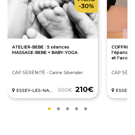
-30%
ATELIER-BEBE : 5 séances
COFFRET M
MASSAGE-BEBE + BABY-YOGA
l'épanoui
et l'accue
CAP SÉRÉNITÉ - Carine Sibenaler
CAP SÉRÉNI
210€
300€
ESSEY-LES-NANCY
ESSEY-LE