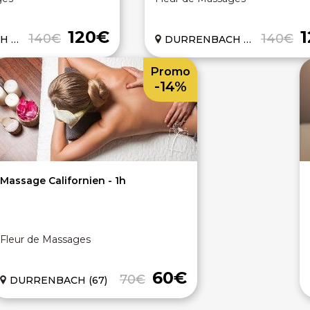
120€
140€
140€
67)
DURRENBACH (67)
Promo
-14%
Massage Californien - 1h
Fleur de Massages
60€
70€
DURRENBACH (67)