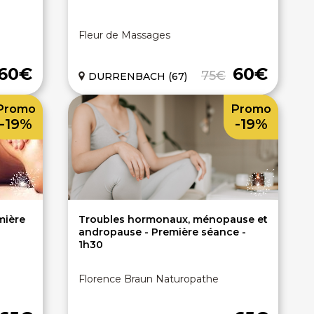
Fleur de Massages
60€
60€
75€
DURRENBACH (67)
Promo
Promo
-19%
-19%
mière
Troubles hormonaux, ménopause et
andropause - Première séance -
1h30
Florence Braun Naturopathe