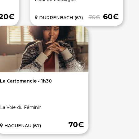
120€
60€
70€
DURRENBACH (67)
La Cartomancie - 1h30
La Voie du Féminin
70€
HAGUENAU (67)