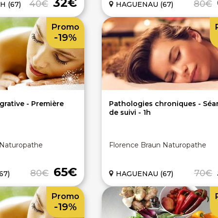
32€
40€
80€
 (67)
HAGUENAU (67)
Promo
-19%
grative - Première
Pathologies chroniques - Séa
de suivi - 1h
 Naturopathe
Florence Braun Naturopathe
65€
80€
70€
67)
HAGUENAU (67)
Promo
-19%