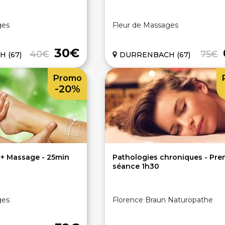
ges
Fleur de Massages
30€
40€
75€
 (67)
DURRENBACH (67)
Promo
-20%
 + Massage - 25min
Pathologies chroniques - Pre
séance 1h30
ges
Florence Braun Naturopathe