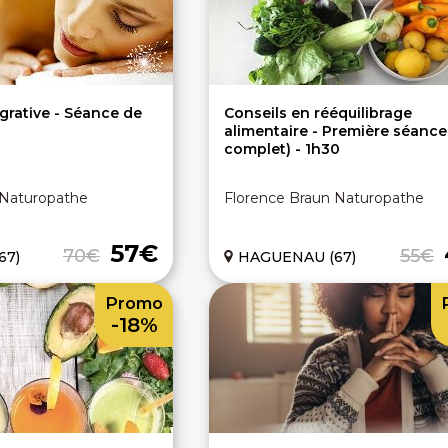
grative - Séance de
Conseils en rééquilibrage
alimentaire - Première séance
complet) - 1h30
 Naturopathe
Florence Braun Naturopathe
57€
70€
55€
67)
HAGUENAU (67)
Promo
-18%