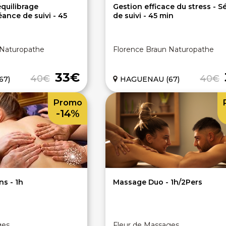
équilibrage
Gestion efficace du stress - 
éance de suivi - 45
de suivi - 45 min
 Naturopathe
Florence Braun Naturopathe
33€
40€
40€
67)
HAGUENAU (67)
Promo
-14%
s - 1h
Massage Duo - 1h/2Pers
ges
Fleur de Massages