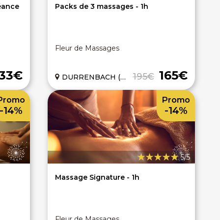
Séance
Packs de 3 massages - 1h
Fleur de Massages
33€
165€
195€
DURRENBACH (67)
Promo
Promo
-14%
-14%
5/5
Massage Signature - 1h
Fleur de Massages