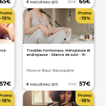
65€
65€
80€
HAGUENAU (67)
Promo
Promo
-19%
-19%
nce
Troubles hormonaux, ménopause et
andropause - Séance de suivi - 1h
Florence Braun Naturopathe
57€
57€
70€
HAGUENAU (67)
Promo
Promo
-18%
-18%