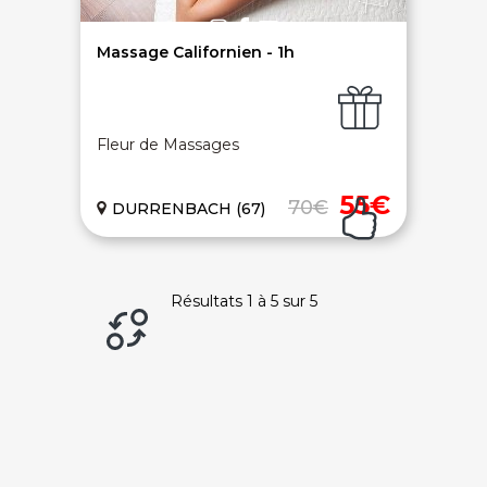
Massage Californien - 1h
Paiement sécurisé
Service cadeau
Fleur de Massages
55€
70€
DURRENBACH (67)
Livraison gratuite
94% de satisfaits
Résultats 1 à 5 sur 5
Échange 1 an
LIENS UTILES
Nos 5 engagements qualité