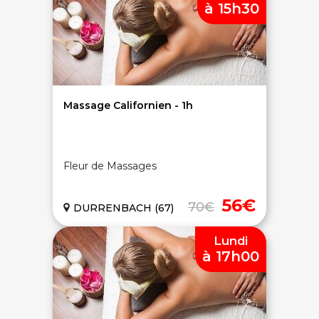
à 15h30
On discute ?
Massage Californien - 1h
SERVICE CLIENTS LeBienEtre.fr
Fleur de Massages
Email
Par ici... ;-)
Tél
03 20 14 99 99
Notre service client est ouvert du lundi au vendredi
56€
70€
DURRENBACH (67)
de 9h à 12h30 et de 14h à 18h
Lundi
DEVENIR PARTENAIRE
à 17h00
Proposer mon établissement
Témoignages partenaires
RECRUTEMENT
Ouvrir une agence LeBienEtre.fr