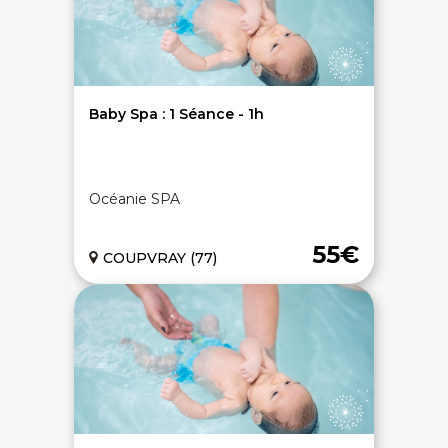
On discute ?
Baby Spa : 1 Séance - 1h
SERVICE CLIENTS LeBienEtre.fr
Océanie SPA
Email
Par ici... ;-)
Tél
03 20 14 99 99
55€
COUPVRAY (77)
Notre service client est ouvert du lundi au vendredi
de 9h à 12h30 et de 14h à 18h
DEVENIR PARTENAIRE
Proposer mon établissement
Témoignages partenaires
RECRUTEMENT
Ouvrir une agence LeBienEtre.fr