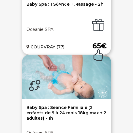
Baby Spa : 1 Séance + Massage - 2h
Océanie SPA
Paiement sécurisé
Service cadeau
65€
COUPVRAY (77)
Livraison gratuite
94% de satisfaits
Échange 1 an
Baby Spa : Séance Familiale (2
enfants de 9 à 24 mois 18kg max + 2
adultes) - 1h
LIENS UTILES
Nos 5 engagements qualité
Océanie SPA