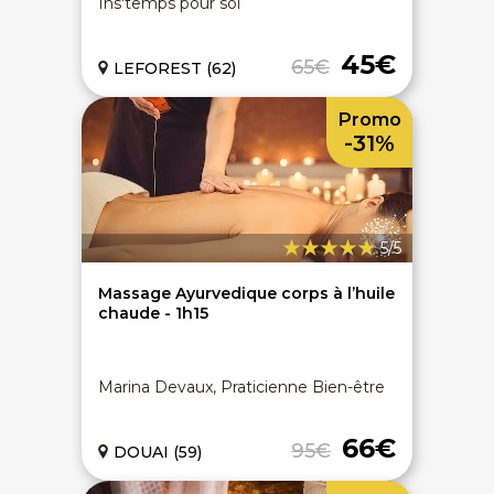
Ins'temps pour soi
45€
65€
LEFOREST (62)
Promo
-31%
5/5
Massage Ayurvedique corps à l’huile
chaude - 1h15
Marina Devaux, Praticienne Bien-être
66€
95€
DOUAI (59)