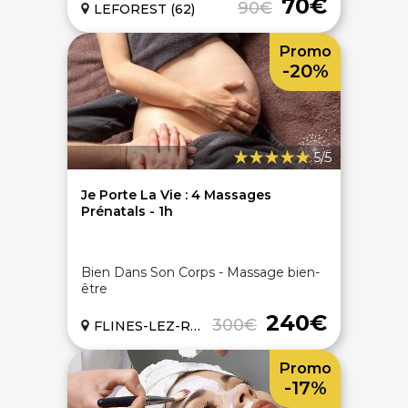
70€
90€
LEFOREST (62)
Promo
-20%
5/5
Je Porte La Vie : 4 Massages
Prénatals - 1h
Bien Dans Son Corps - Massage bien-
être
240€
300€
FLINES-LEZ-RACHES (59)
Promo
-17%