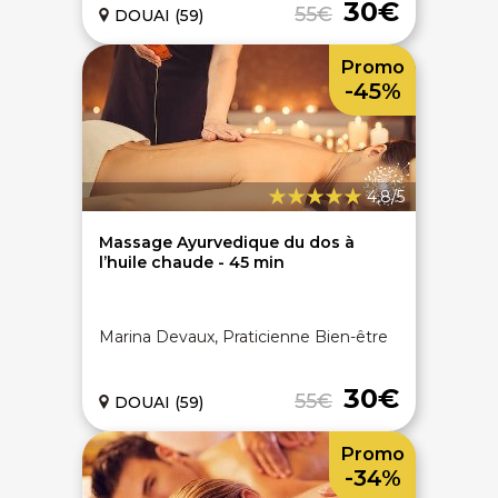
30€
55€
DOUAI (59)
Promo
-45%
4,8/5
Massage Ayurvedique du dos à
l’huile chaude - 45 min
Marina Devaux, Praticienne Bien-être
30€
55€
DOUAI (59)
Promo
-34%