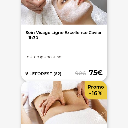
On discute ?
Soin Visage Ligne Excellence Caviar
- 1h30
SERVICE CLIENTS LeBienEtre.fr
Ins'temps pour soi
Email
Par ici... ;-)
Tél
03 20 14 99 99
75€
90€
LEFOREST (62)
Notre service client est ouvert du lundi au vendredi
de 9h à 12h30 et de 14h à 18h
Promo
DEVENIR PARTENAIRE
-16%
Proposer mon établissement
Témoignages partenaires
RECRUTEMENT
Ouvrir une agence LeBienEtre.fr