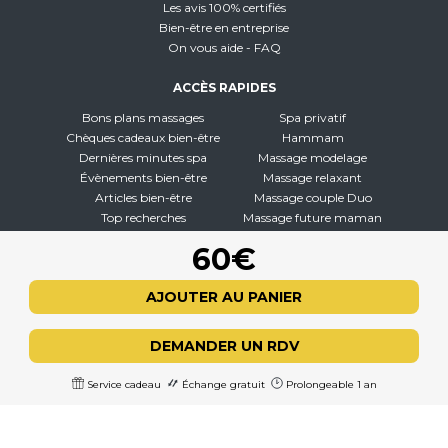
Les avis 100% certifiés
Bien-être en entreprise
On vous aide - FAQ
ACCÈS RAPIDES
Bons plans massages
Spa privatif
Chèques cadeaux bien-être
Hammam
Dernières minutes spa
Massage modelage
Évènements bien-être
Massage relaxant
Articles bien-être
Massage couple Duo
Top recherches
Massage future maman
Carte interactive
Toutes nos disciplines
60€
À PROPOS
AJOUTER AU PANIER
Qui sommes-nous
CGV - CGU
DEMANDER UN RDV
Mentions légales
Politique de confidentialité
Service cadeau
Échange gratuit
Prolongeable 1 an