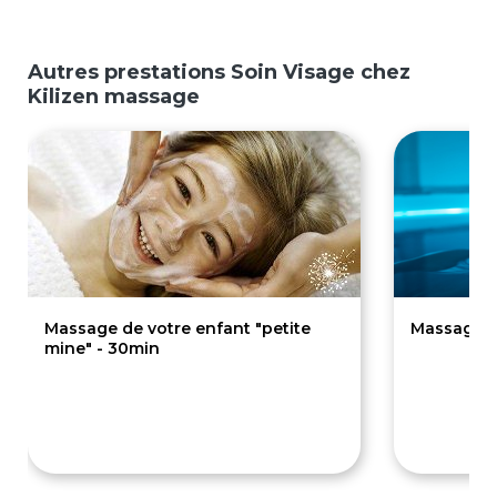
Autres prestations Soin Visage chez
Kilizen massage
Massage de votre enfant "petite
Massage Se
mine" - 30min
35€
7
80€