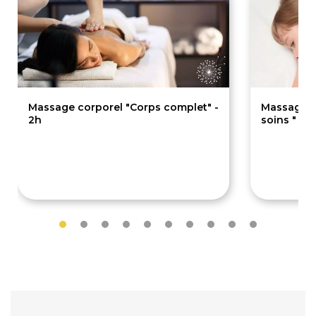
Massage corporel "Corps complet" -
Massage de
2h
soins " - 1
99€
69€