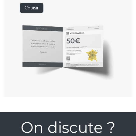
Choisir
On discute ?