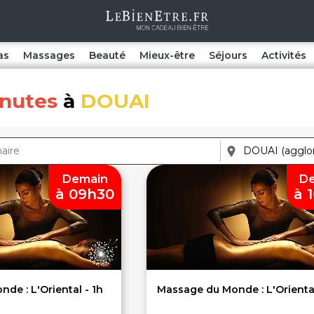
as
Massages
Beauté
Mieux-être
Séjours
Activités
inutes
à
DOUAI
Demain
De
à 09h30
à 
de : L'Oriental - 1h
Massage du Monde : L'Oriental