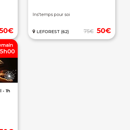
Ins'temps pour soi
50€
50€
75€
LEFOREST (62)
emain
15h00
 - 1h