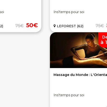
soi
Ins'temps pour soi
50€
75€
75€
2)
LEFOREST (62)
D
à 
Massage du Monde : L'Oriental
Ins'temps pour soi