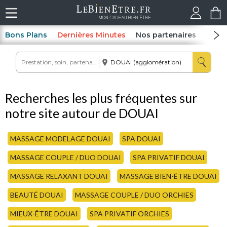
Bons Plans
Dernières Minutes
Nos partenaires
Spas
Recherches les plus fréquentes sur
notre site autour de DOUAI
MASSAGE MODELAGE DOUAI
SPA DOUAI
MASSAGE COUPLE / DUO DOUAI
SPA PRIVATIF DOUAI
MASSAGE RELAXANT DOUAI
MASSAGE BIEN-ÊTRE DOUAI
BEAUTÉ DOUAI
MASSAGE COUPLE / DUO ORCHIES
MIEUX-ÊTRE DOUAI
SPA PRIVATIF ORCHIES