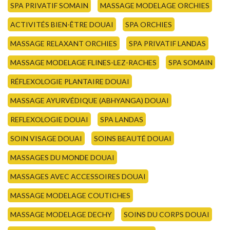
SPA PRIVATIF SOMAIN
MASSAGE MODELAGE ORCHIES
ACTIVITÉS BIEN-ÊTRE DOUAI
SPA ORCHIES
MASSAGE RELAXANT ORCHIES
SPA PRIVATIF LANDAS
MASSAGE MODELAGE FLINES-LEZ-RACHES
SPA SOMAIN
RÉFLEXOLOGIE PLANTAIRE DOUAI
MASSAGE AYURVÉDIQUE (ABHYANGA) DOUAI
REFLEXOLOGIE DOUAI
SPA LANDAS
SOIN VISAGE DOUAI
SOINS BEAUTÉ DOUAI
MASSAGES DU MONDE DOUAI
MASSAGES AVEC ACCESSOIRES DOUAI
MASSAGE MODELAGE COUTICHES
MASSAGE MODELAGE DECHY
SOINS DU CORPS DOUAI