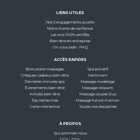
LIENS UTILES
Nos 5 engagements qualité
Notre charte de confiance
Les avis 100% certifiés
Bien-être en entreprise
On vous aide - FAQ
ACCÈS RAPIDES
Bons plans massages
Spa privatif
Chèques cadeaux bien-être
Hammam
Dernières minutes spa
Massage modelage
Évènements bien-être
Massage relaxant
Articles bien-être
Massage couple Duo
Top recherches
Massage future maman
Carte interactive
Toutes nos disciplines
À PROPOS
Qui sommes-nous
CGV - CGU