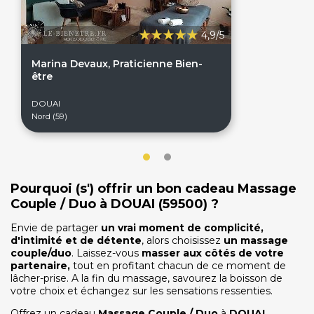
4,9/5
Marina Devaux, Praticienne Bien-
être
DOUAI
Nord (59)
Pourquoi (s') offrir un bon cadeau Massage
Couple / Duo à DOUAI (59500) ?
On discute ?
Envie de partager
un vrai moment de complicité,
d'intimité et de détente
, alors choisissez
un massage
couple/duo
. Laissez-vous
masser aux côtés de votre
partenaire,
tout en profitant chacun de ce moment de
SERVICE CLIENTS LeBienEtre.fr
lâcher-prise. A la fin du massage, savourez la boisson de
Email
Par ici... ;-)
votre choix et échangez sur les sensations ressenties.
Tél
03 20 14 99 99
Offrez un cadeau
Massage Couple / Duo
à
DOUAI