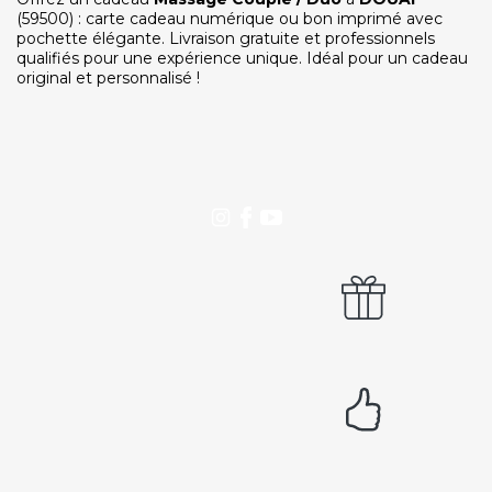
Notre service client est ouvert du lundi au vendredi
(59500) : carte cadeau numérique ou bon imprimé avec
de 9h à 12h30 et de 14h à 18h
pochette élégante. Livraison gratuite et professionnels
qualifiés pour une expérience unique. Idéal pour un cadeau
DEVENIR PARTENAIRE
original et personnalisé !
Proposer mon établissement
Témoignages partenaires
RECRUTEMENT
Ouvrir une agence LeBienEtre.fr
Paiement sécurisé
Service cadeau
Livraison gratuite
94% de satisfaits