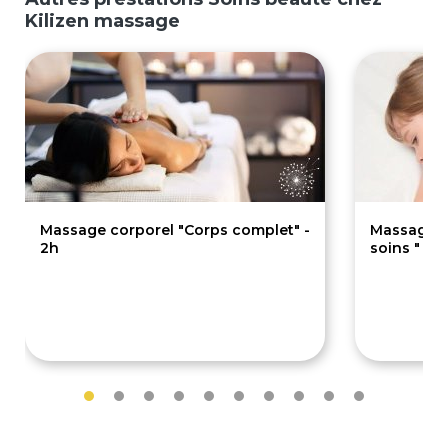
Kilizen massage
Massage corporel "Corps complet" -
Massage de
2h
soins " - 1
99€
69€