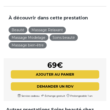
À découvrir dans cette prestation
Beauté
Massage Relaxant
Massage Modelage
Soins beauté
Massage bien-être
69€
AJOUTER AU PANIER
DEMANDER UN RDV
Service cadeau
Échange gratuit
Prolongeable 1 an
Autres prestations Soins beauté chez