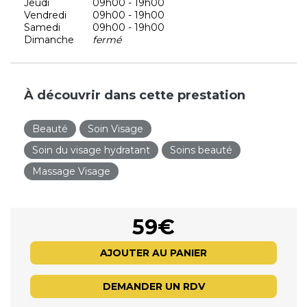
Jeudi
09h00 - 19h00
Vendredi
09h00 - 19h00
Samedi
09h00 - 19h00
Dimanche
fermé
À découvrir dans cette prestation
Beauté
Soin Visage
Soin du visage hydratant
Soins beauté
Massage Visage
59€
AJOUTER AU PANIER
DEMANDER UN RDV