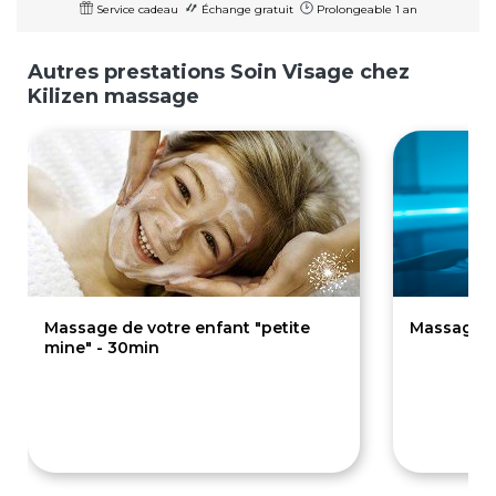
Service cadeau
Échange gratuit
Prolongeable 1 an
Autres prestations Soin Visage chez
Kilizen massage
Massage de votre enfant "petite
Massage Se
mine" - 30min
35€
7
80€