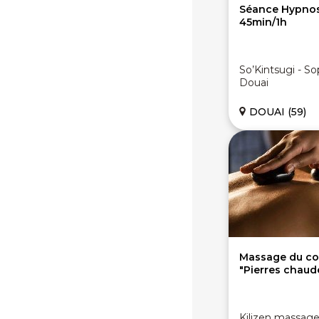
Séance Hypnose
45min/1h
So’Kintsugi - S
Douai
DOUAI (59)
Massage du co
"Pierres chaude
Kilizen massag