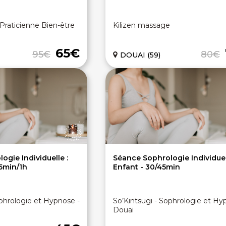
Praticienne Bien-être
Kilizen massage
65€
95€
80€
DOUAI (59)
ogie Individuelle :
Séance Sophrologie Individuel
5min/1h
Enfant - 30/45min
ophrologie et Hypnose -
So’Kintsugi - Sophrologie et Hy
Douai