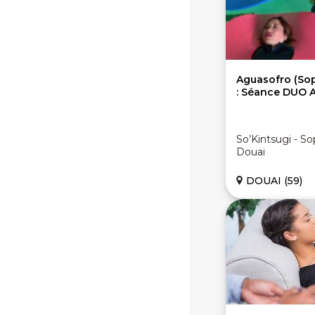
Aguasofro (Sop
: Séance DUO A
So’Kintsugi - S
Douai
DOUAI (59)