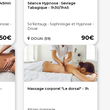
/45min
Séance Hypnose : Sevrage
Tabagique - 1h30/1h45
pnose -
So’Kintsugi - Sophrologie et Hypnose -
Douai
50€
90€
DOUAI (59)
-
Massage corporel "Le dorsal" - 1h
Kilizen massage