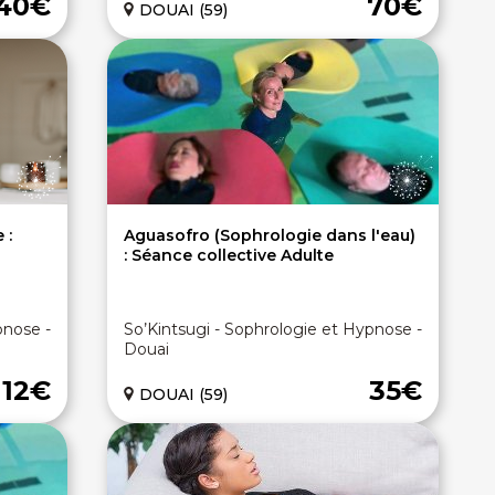
40€
70€
DOUAI (59)
 :
Aguasofro (Sophrologie dans l'eau)
: Séance collective Adulte
pnose -
So’Kintsugi - Sophrologie et Hypnose -
Douai
12€
35€
DOUAI (59)