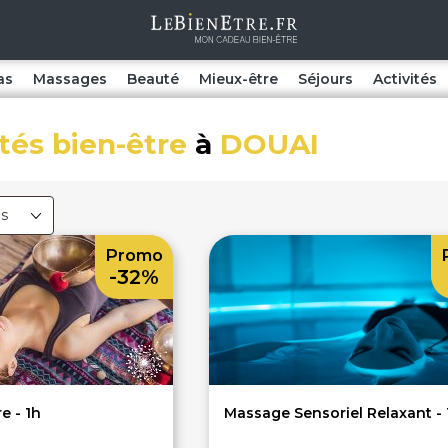
as
Massages
Beauté
Mieux-être
Séjours
Activités
ités bien-être
à
DOUAI
es
Promo
-32%
e - 1h
Massage Sensoriel Relaxant -