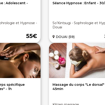
 : Adolescent -
Séance Hypnose : Enfant - 30
ophrologie et Hypnose -
So’Kintsugi - Sophrologie et Hy
Douai
55€
DOUAI (59)
rps spécifique
Massage du corps "Le dorsal" 
s" - 1h
45min
e
Kilizen massage