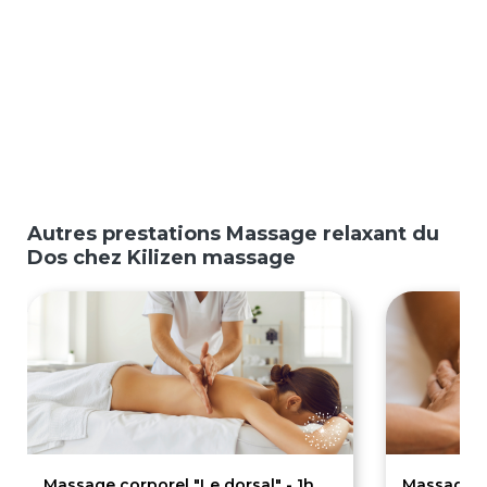
Autres prestations Massage relaxant du
Dos chez Kilizen massage
Massage corporel "Le dorsal" - 1h
Massage co