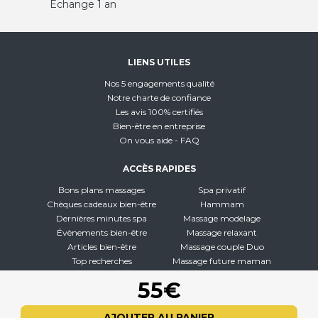
Échange 1 an
LIENS UTILES
Nos 5 engagements qualité
Notre charte de confiance
Les avis 100% certifiés
Bien-être en entreprise
On vous aide - FAQ
ACCÈS RAPIDES
Bons plans massages
Spa privatif
Chèques cadeaux bien-être
Hammam
Dernières minutes spa
Massage modelage
Évènements bien-être
Massage relaxant
Articles bien-être
Massage couple Duo
Top recherches
Massage future maman
Carte interactive
Toutes nos disciplines
55€
À PROPOS
AJOUTER AU PANIER