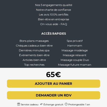
Nos 5 engagements qualité
Notre charte de confiance
Les avis 100% certifiés
Bien-être en entreprise
On vous aide - FAQ
ACCÈS RAPIDES
Bons plans massages
Spa privatif
Chèques cadeaux bien-être
Hammam
Dernières minutes spa
Massage modelage
Évènements bien-être
Massage relaxant
Articles bien-être
Massage couple Duo
Top recherches
Massage future maman
Carte interactive
Toutes nos disciplines
65€
À PROPOS
AJOUTER AU PANIER
Qui sommes-nous
CGV - CGU
DEMANDER UN RDV
Mentions légales
Politique de confidentialité
Service cadeau
Échange gratuit
Prolongeable 1 an