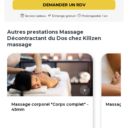
DEMANDER UN RDV
Service cadeau
Échange gratuit
Prolongeable 1 an
Autres prestations Massage
Décontractant du Dos chez Kilizen
massage
Massage corporel "Corps complet" -
Massage co
45min