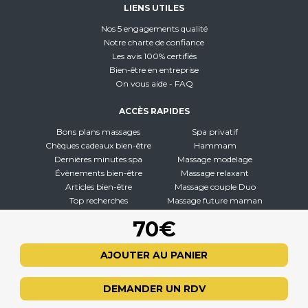
LIENS UTILES
Nos 5 engagements qualité
Notre charte de confiance
Les avis 100% certifiés
Bien-être en entreprise
On vous aide - FAQ
ACCÈS RAPIDES
Bons plans massages
Spa privatif
Chèques cadeaux bien-être
Hammam
Dernières minutes spa
Massage modelage
Évènements bien-être
Massage relaxant
Articles bien-être
Massage couple Duo
Top recherches
Massage future maman
Carte interactive
Toutes nos disciplines
70€
À PROPOS
AJOUTER AU PANIER
Qui sommes-nous
CGV - CGU
DEMANDER UN RDV
Mentions légales