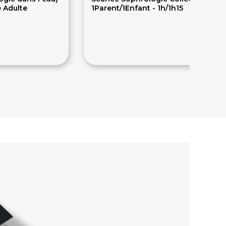
e Adulte
1Parent/1Enfant - 1h/1h15
70€