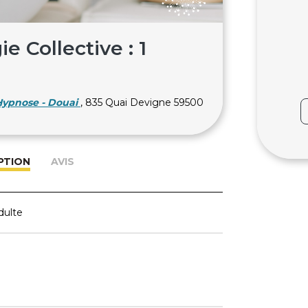
 Collective : 1
 Hypnose - Douai
, 835 Quai Devigne 59500
PTION
AVIS
dulte