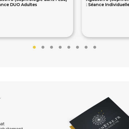
éance DUO Adultes
: Séance Individuell
10€
70€
r
hat
ratuitement