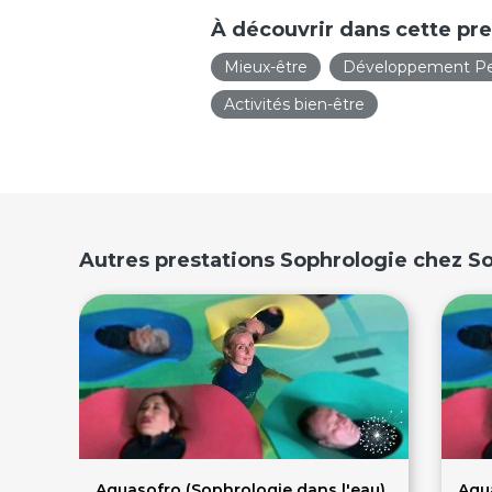
À découvrir dans cette pre
Mieux-être
Développement Pe
Activités bien-être
Autres prestations Sophrologie chez So
Aguasofro (Sophrologie dans l'eau)
Agu