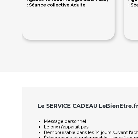
: Séance collective Adulte
: S
35€
1
Le SERVICE CADEAU LeBienEtre.f
Message personnel
Le prix n'apparaît pas
Remboursable dans les 14 jours suivant l'ac
Échangeable et prolongeable jusque 1 an g