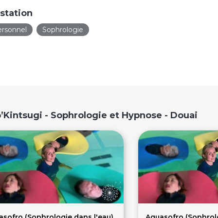
station
rsonnel
Sophrologie
’Kintsugi - Sophrologie et Hypnose - Douai
asofro (Sophrologie dans l'eau)
Aguasofro (Sophrolo