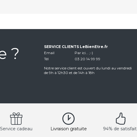
e ?
SERVICE CLIENTS LeBienEtre.fr
Email
Par ici... ;-)
Tél
03 20 14 99 99
Notre service client est ouvert du lundi au vendredi
de 9h à 12h30 et de 14h à 18h
Service cadeau
Livraison gratuite
94% de satisfait