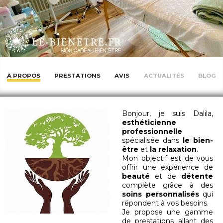
À PROPOS
PRESTATIONS
AVIS
ACTUALITÉS
BLOG
Bonjour, je suis Dalila,
esthéticienne
professionnelle
spécialisée dans
le bien-
être
et
la relaxation
.
Mon objectif est de vous
offrir une expérience de
beauté
et de
détente
complète grâce à des
soins personnalisés
qui
répondent à vos besoins.
Je propose une gamme
de prestations allant des