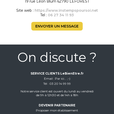
19 rue Léon Blum 62790 LEFOREST
Site web :
https://www.instempspoursoi.net
Tel :
06 27 34 11 93
ENVOYER UN MESSAGE
On discute ?
SERVICE CLIENTS LeBienEtre.fr
Email
Par ici... ;-)
Tél
03 20 14 99 99
Notre service client est ouvert du lundi au vendredi
de 9h à 12h30 et de 14h à 18h
DEVENIR PARTENAIRE
Proposer mon établissement