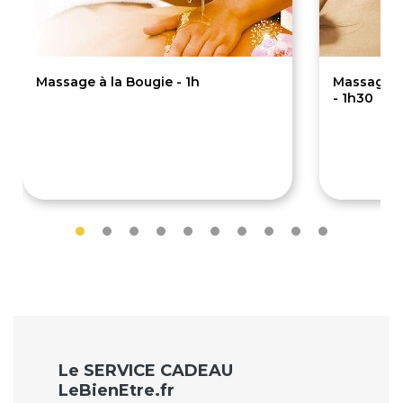
Massage à la Bougie - 1h
Massage a
- 1h30
90€
110€
Le SERVICE CADEAU
LeBienEtre.fr