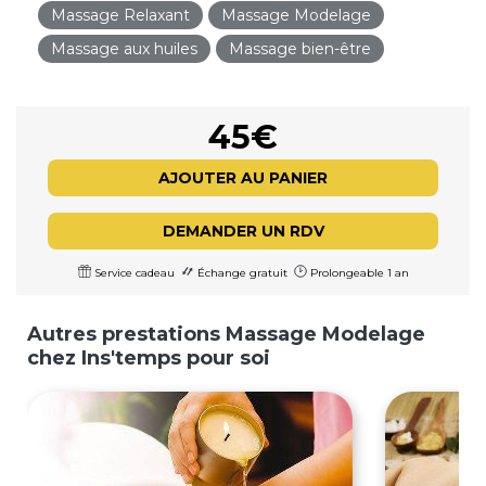
Massage Relaxant
Massage Modelage
Massage aux huiles
Massage bien-être
45€
AJOUTER AU PANIER
DEMANDER UN RDV
Service cadeau
Échange gratuit
Prolongeable 1 an
Autres prestations Massage Modelage
chez Ins'temps pour soi