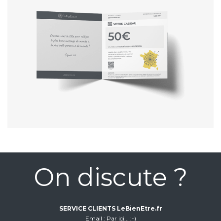
On discute ?
SERVICE CLIENTS LeBienEtre.fr
Email
Par ici... ;-)