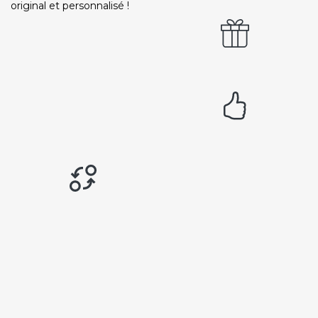
original et personnalisé !
Paiement sécurisé
Service cadeau
Livraison gratuite
94% de satisfaits
Échange 1 an
LIENS UTILES
Nos 5 engagements qualité
Notre charte de confiance
Les avis 100% certifiés