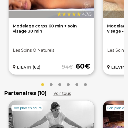
4,7/5
Modelage corps 60 min + soin
Modelage
visage 30 min
visage - 
Les Soins Ô Naturels
Les Soins 
60€
94€
LIEVIN (62)
LIEVIN 
Partenaires (10)
Voir tous
Bon plan en cours
Bon plan en 