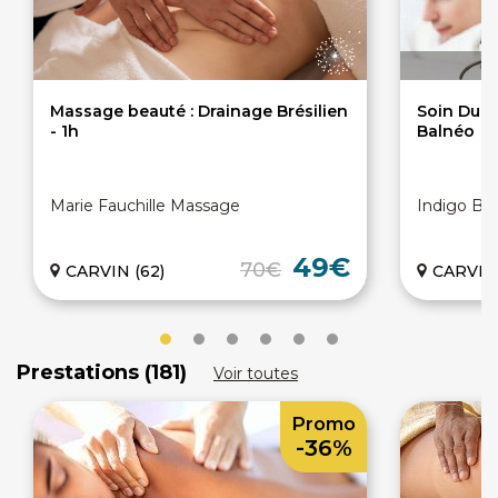
Massage beauté : Drainage Brésilien
Soin Duo 
- 1h
Balnéo
Marie Fauchille Massage
Indigo Bie
49€
70€
CARVIN (62)
CARVIN 
Prestations (181)
Voir toutes
Promo
-36%