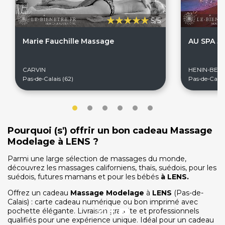
5/5
On discute ?
Marie Fauchille Massage
AU SPA 51
CARVIN
HENIN-BE
Pas-de-Calais (62)
Pas-de-Calais
SERVICE CLIENTS LeBienEtre.fr
Email
Par ici... ;-)
Tél
03 20 14 99 99
Notre service client est ouvert du lundi au vendredi
de 9h à 12h30 et de 14h à 18h
Pourquoi (s') offrir un bon cadeau Massage
Modelage à LENS ?
DEVENIR PARTENAIRE
Proposer mon établissement
Parmi une large sélection de massages du monde,
Témoignages partenaires
découvrez les massages californiens, thaïs, suédois, pour les
suédois, futures mamans et pour les bébés
à
LENS
.
RECRUTEMENT
Offrez un cadeau
Massage Modelage
à
LENS
(Pas-de-
Ouvrir une agence LeBienEtre.fr
Calais) : carte cadeau numérique ou bon imprimé avec
pochette élégante. Livraison gratuite et professionnels
qualifiés pour une expérience unique. Idéal pour un cadeau