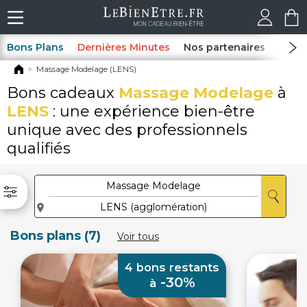
Bons Plans
Dernières Minutes
Nos partenaires
Spas
Massage Modelage (LENS)
Bons cadeaux
Massage Modelage
à
LENS
: une expérience bien-être
unique avec des professionnels
qualifiés
Bons plans (7)
Voir tous
4 bons restants
-30%
à