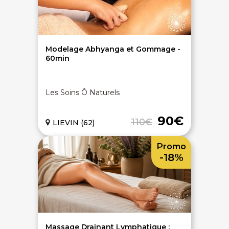
Modelage Abhyanga et Gommage -
60min
Les Soins Ô Naturels
90€
110€
LIEVIN (62)
Promo
-18%
Massage Drainant Lymphatique :