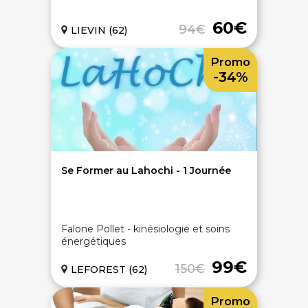
60€
94€
LIEVIN (62)
Promo
-34%
Se Former au Lahochi - 1 Journée
Falone Pollet - kinésiologie et soins
énergétiques
99€
150€
LEFOREST (62)
Promo