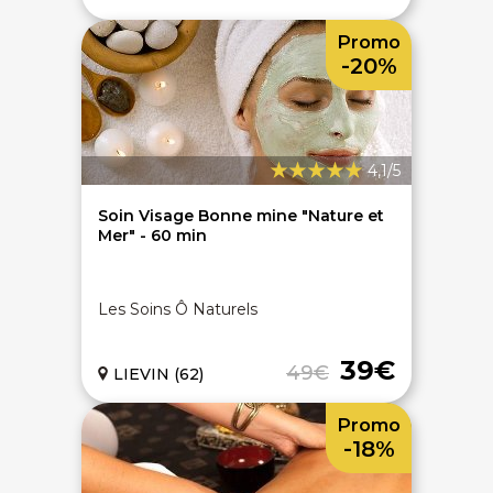
Promo
-20%
4,1/5
Soin Visage Bonne mine "Nature et
Mer" - 60 min
Les Soins Ô Naturels
39€
49€
LIEVIN (62)
Promo
-18%