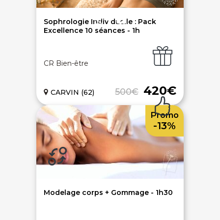
Ouvrir une agence LeBienEtre.fr
Sophrologie Individuelle : Pack
Excellence 10 séances - 1h
CR Bien-être
Paiement sécurisé
Service cadeau
420€
500€
CARVIN (62)
Promo
Livraison gratuite
94% de satisfaits
-13%
Échange 1 an
Modelage corps + Gommage - 1h30
LIENS UTILES