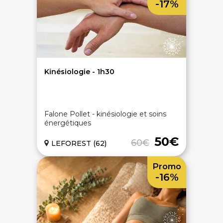
-17%
On discute ?
Kinésiologie - 1h30
SERVICE CLIENTS LeBienEtre.fr
Falone Pollet - kinésiologie et soins
énergétiques
Email
Par ici... ;-)
Tél
03 20 14 99 99
50€
60€
LEFOREST (62)
Notre service client est ouvert du lundi au vendredi
de 9h à 12h30 et de 14h à 18h
Promo
DEVENIR PARTENAIRE
-16%
Proposer mon établissement
Témoignages partenaires
RECRUTEMENT