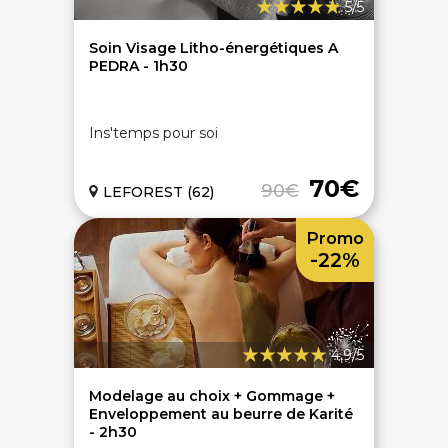
5/5
Soin Visage Litho-énergétiques A
PEDRA - 1h30
Ins'temps pour soi
70€
90€
LEFOREST (62)
Promo
-22%
4,9/5
Modelage au choix + Gommage +
Enveloppement au beurre de Karité
- 2h30