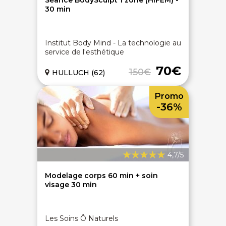
Séance BodySculpt 1 zone (HIFEM) -
30 min
Institut Body Mind - La technologie au
service de l'esthétique
70€
150€
HULLUCH (62)
Promo
-36%
4,7/5
Modelage corps 60 min + soin
visage 30 min
Les Soins Ô Naturels