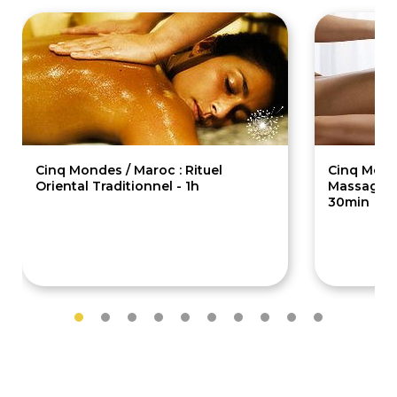
Cinq Mondes / Maroc : Rituel
Cinq Monde
Oriental Traditionnel - 1h
Massage Or
30min
93€
50€