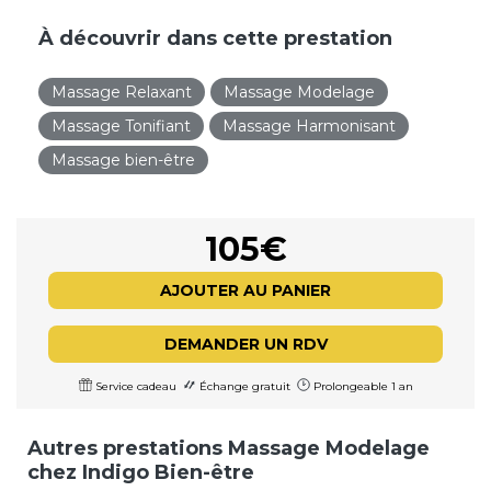
À découvrir dans cette prestation
Massage Relaxant
Massage Modelage
Massage Tonifiant
Massage Harmonisant
Massage bien-être
105€
AJOUTER AU PANIER
DEMANDER UN RDV
Service cadeau
Échange gratuit
Prolongeable 1 an
Autres prestations Massage Modelage
chez Indigo Bien-être