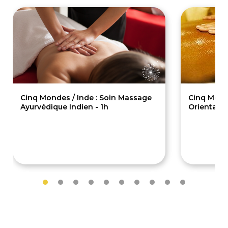
Cinq Mondes / Inde : Soin Massage
Cinq Monde
Ayurvédique Indien - 1h
Oriental T
93€
93€