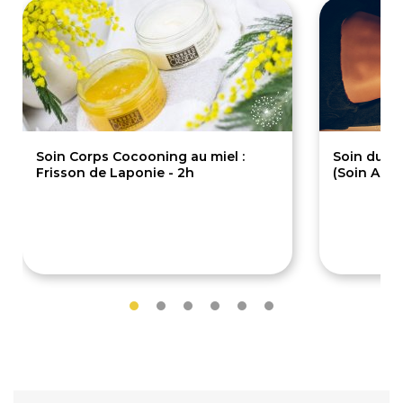
Soin Corps Cocooning au miel :
Soin du Co
Frisson de Laponie - 2h
(Soin Arga
139€
139€