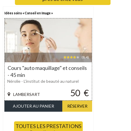
Idées soins « Conseil en Image »
(8,4)
Cours "auto maquillage" et conseils
- 45 min
Nérolie - L'institut de beauté au naturel
50
€
LAMBERSART
AJOUTER AU PANIER
RÉSERVER
TOUTES LES PRESTATIONS