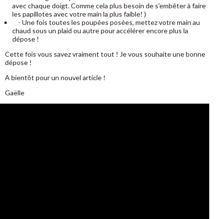
avec chaque doigt. Comme cela plus besoin de s'embêter à faire
les papillotes avec votre main la plus faible! )
- Une fois toutes les poupées posées, mettez votre main au
chaud sous un plaid ou autre pour accélérer encore plus la
dépose !
Cette fois vous savez vraiment tout ! Je vous souhaite une bonne
dépose !
A bientôt pour un nouvel article !
Gaëlle