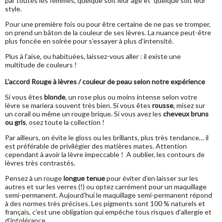
par toutes les femmes, quelque soit leur âge et quelque soit leur
style.
Pour une première fois ou pour être certaine de ne pas se tromper,
on prend un bâton de la couleur de ses lèvres. La nuance peut-être
plus foncée en soirée pour s’essayer à plus d’intensité.
Plus à l’aise, ou habituées, laissez-vous aller : il existe une
multitude de couleurs !
L'accord Rouge à lèvres / couleur de peau selon notre expérience
Si vous êtes
blonde
, un rose plus ou moins intense selon votre
lèvre se mariera souvent très bien. Si vous êtes
rousse
, misez sur
un corail ou même un rouge brique. Si vous avez les
cheveux bruns
ou gris
, osez toute la collection !
Par ailleurs, on évite le gloss ou les brillants, plus très tendance
…
il
est préférable de privilégier des matières mates. Attention
cependant à avoir la lèvre impeccable ! A oublier, les contours de
lèvres très contrastés
.
Pensez à un rouge
longue tenue
pour éviter d’en laisser sur les
autres et sur les verres (!) ou optez carrément pour un maquillage
semi-permanent. Aujourd’hui le maquillage semi-permanent répond
à des normes très précises. Les pigments sont 100 % naturels et
français, c’est une obligation qui empêche tous risques d’allergie et
d’intolérance.