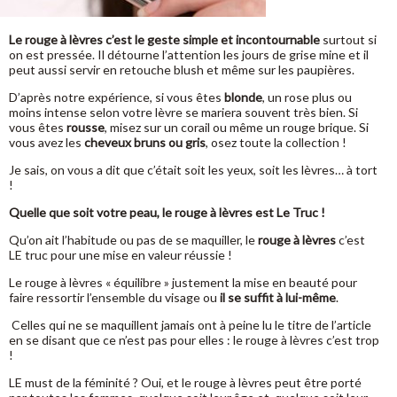
Le rouge à lèvres c’est le geste simple et incontournable
surtout si
on est pressée. Il détourne l’attention les jours de grise mine et il
peut aussi servir en retouche blush et même sur les paupières.
D’après notre expérience, si vous êtes
blonde
, un rose plus ou
moins intense selon votre lèvre se mariera souvent très bien. Si
vous êtes
rousse
, misez sur un corail ou même un rouge brique. Si
vous avez les
cheveux bruns ou gris
, osez toute la collection !
Je sais, on vous a dit que c’était soit les yeux, soit les lèvres… à tort
!
Quelle que soit votre peau, le rouge à lèvres est Le Truc !
Qu’on ait l’habitude ou pas de se maquiller, le
rouge à lèvres
c’est
LE truc pour une mise en valeur réussie !
Le rouge à lèvres « équilibre » justement la mise en beauté pour
faire ressortir l’ensemble du visage ou
il se suffit à lui-même
.
Celles qui ne se maquillent jamais ont à peine lu le titre de l’article
en se disant que ce n’est pas pour elles : le rouge à lèvres c’est trop
!
LE must de la féminité ? Oui, et le rouge à lèvres peut être porté