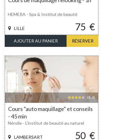
Cours de maquillage relooking - 1h
HEMERA - Spa & Institut de beauté
75
€
LILLE
AJOUTER AU PANIER
RÉSERVER
(8,4)
Cours "auto maquillage" et conseils
- 45 min
Nérolie - L'institut de beauté au naturel
50
€
LAMBERSART