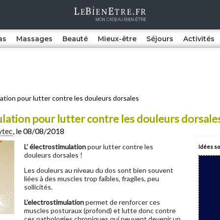
as
Massages
Beauté
Mieux-être
Séjours
Activités
ation pour lutter contre les douleurs dorsales
lation pour lutter contre les douleurs dorsale
ytec
, le 08/08/2018
L’ électrostimulation
pour lutter contre les
Idées so
douleurs dorsales !
Les douleurs au niveau du dos sont bien souvent
liées à des muscles trop faibles, fragiles, peu
sollicités.
L’electrostimulation
permet de renforcer ces
muscles posturaux (profond) et lutte donc contre
ces pathologies chroniques qui peuvent devenir un