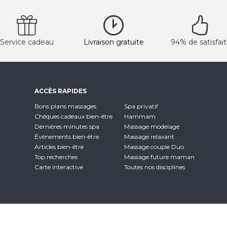
Service cadeau
Livraison gratuite
94% de satisfait
ACCÈS RAPIDES
Bons plans massages
Spa privatif
Chèques cadeaux bien-être
Hammam
Dernières minutes spa
Massage modelage
Évènements bien-être
Massage relaxant
Articles bien-être
Massage couple Duo
Top recherches
Massage future maman
Carte interactive
Toutes nos disciplines