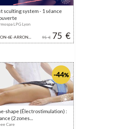
t sculting system - 1 séance
ouverte
rmospa LPG Lyon
75
€
ON-6E-ARRONDISSEMENT
95
€
-44
%
e-shape (Électrostimulation) :
ance (2 zones...
bee Care