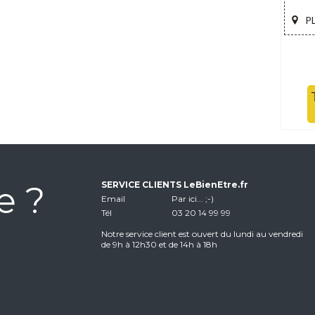
PL
e ?
SERVICE CLIENTS LeBienEtre.fr
Email
Par ici... ;-)
Tél
03 20 14 99 99
Notre service client est ouvert du lundi au vendredi
de 9h à 12h30 et de 14h à 18h