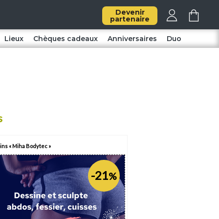
Devenir
partenaire
Lieux
Chèques cadeaux
Anniversaires
Duo
s
ins « Miha Bodytec »
-21
%