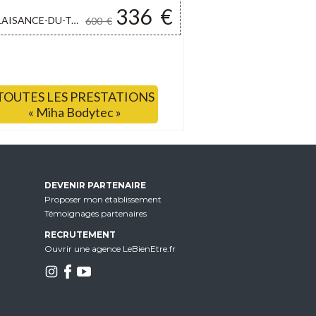
336
€
AISANCE-DU-TOUCH
600
€
TOUTES LES PRESTATIONS
« Miha Bodytec »
DEVENIR PARTENAIRE
Proposer mon établissement
Témoignages partenaires
RECRUTEMENT
Ouvrir une agence LeBienEtre.fr