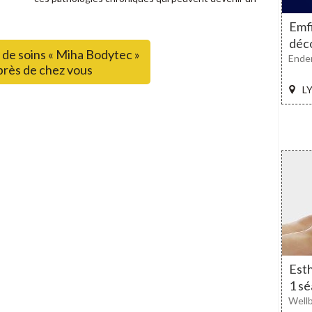
Emfi
déc
 de soins « Miha Bodytec »
Ende
près de chez vous
LY
Esth
1 sé
Well