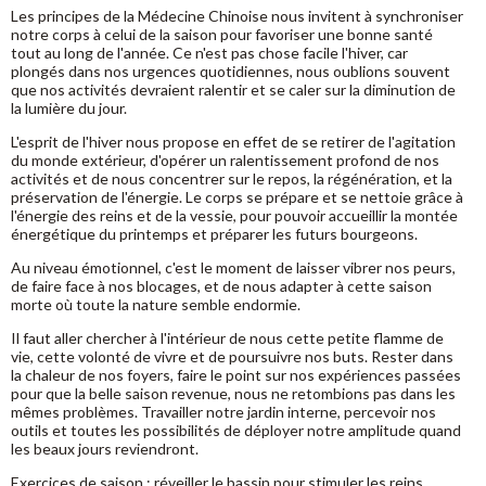
Les principes de la Médecine Chinoise nous invitent à synchroniser
notre corps à celui de la saison pour favoriser une bonne santé
tout au long de l'année. Ce n'est pas chose facile l'hiver, car
plongés dans nos urgences quotidiennes, nous oublions souvent
que nos activités devraient ralentir et se caler sur la diminution de
la lumière du jour.
L'esprit de l'hiver nous propose en effet de se retirer de l'agitation
du monde extérieur, d'opérer un ralentissement profond de nos
activités et de nous concentrer sur le repos, la régénération, et la
préservation de l'énergie. Le corps se prépare et se nettoie grâce à
l'énergie des reins et de la vessie, pour pouvoir accueillir la montée
énergétique du printemps et préparer les futurs bourgeons.
Au niveau émotionnel, c'est le moment de laisser vibrer nos peurs,
de faire face à nos blocages, et de nous adapter à cette saison
morte où toute la nature semble endormie.
Il faut aller chercher à l'intérieur de nous cette petite flamme de
vie, cette volonté de vivre et de poursuivre nos buts. Rester dans
la chaleur de nos foyers, faire le point sur nos expériences passées
pour que la belle saison revenue, nous ne retombions pas dans les
mêmes problèmes. Travailler notre jardin interne, percevoir nos
outils et toutes les possibilités de déployer notre amplitude quand
les beaux jours reviendront.
Exercices de saison : réveiller le bassin pour stimuler les reins,