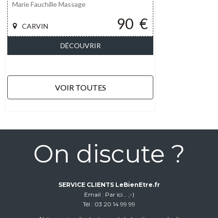
Marie Fauchille Massage
90
€
CARVIN
DÉCOUVRIR
VOIR TOUTES
On discute ?
SERVICE CLIENTS LeBienEtre.fr
Email
Par ici... ;-)
Tél
03 20 14 99 99