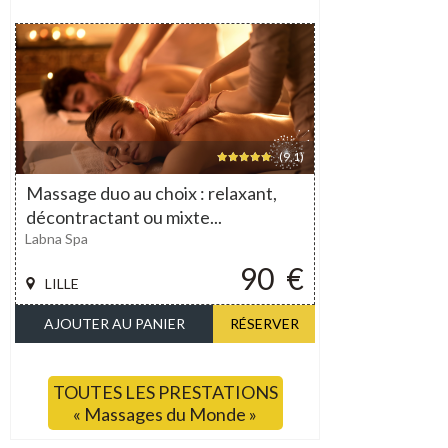
(9,1)
Massage duo au choix : relaxant,
décontractant ou mixte...
Labna Spa
90
€
LILLE
AJOUTER AU PANIER
RÉSERVER
TOUTES LES PRESTATIONS
« Massages du Monde »