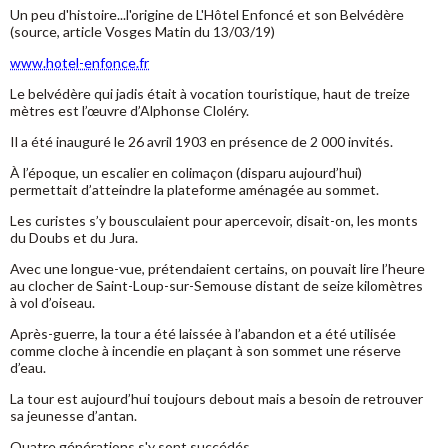
Un peu d'histoire...l'origine de L'Hôtel Enfoncé et son Belvédère
(source, article Vosges Matin du 13/03/19)
www.hotel-enfonce.fr
Le belvédère qui jadis était à vocation touristique, haut de treize
mètres est l’œuvre d’Alphonse Cloléry.
Il a été inauguré le 26 avril 1903 en présence de 2 000 invités.
À l’époque, un escalier en colimaçon (disparu aujourd’hui)
permettait d’atteindre la plateforme aménagée au sommet.
Les curistes s’y bousculaient pour apercevoir, disait-on, les monts
du Doubs et du Jura.
Avec une longue-vue, prétendaient certains, on pouvait lire l’heure
au clocher de Saint-Loup-sur-Semouse distant de seize kilomètres
à vol d’oiseau.
Après-guerre, la tour a été laissée à l’abandon et a été utilisée
comme cloche à incendie en plaçant à son sommet une réserve
d’eau.
La tour est aujourd’hui toujours debout mais a besoin de retrouver
sa jeunesse d’antan.
Quatre générations s'y sont succédés.