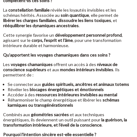
complètent-ils ces soins ?
La
constellation familiale
révèle les loyautés invisibles et les
schémas hérités. Associée au
soin quantique
, elle permet de
libérer les charges familiales
,
dissoudre les liens toxiques
, et
rééquilibrer les dynamiques ancestrales
.
Cette synergie favorise un
développement personnel profond
,
agissant sur le
corps, l’esprit et l’âme
, pour une transformation
intérieure durable et harmonieuse.
Qu’apportent les voyages chamaniques dans ces soins ?
Les
voyages chamaniques
offrent un accès à des
niveaux de
conscience supérieurs
et aux
mondes intérieurs invisibles
. Ils
permettent de :
Se connecter aux
guides spirituels, ancêtres et animaux totems
Révéler les
blocages énergétiques et émotionnels
Accéder à des
ressources intérieures invisibles au mental
Réharmoniser le champ énergétique et libérer les
schémas
karmiques ou transgénérationnels
Combinés aux
géométries sacrées
et aux techniques
énergétiques, ils deviennent un outil puissant pour
la guérison, la
transformation intérieure, et l’éveil de la conscience
.
Pourquoi l’intention sincère est-elle essentielle ?