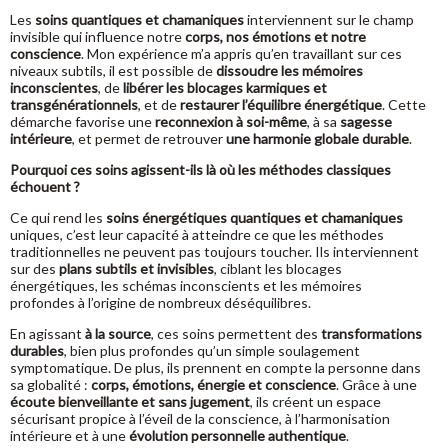
Les
soins quantiques et chamaniques
interviennent sur le champ
invisible qui influence notre
corps, nos émotions et notre
conscience
. Mon expérience m’a appris qu’en travaillant sur ces
niveaux subtils, il est possible de
dissoudre les mémoires
inconscientes
, de
libérer les blocages karmiques et
transgénérationnels
, et de
restaurer l’équilibre énergétique
. Cette
démarche favorise une
reconnexion à soi-même
, à sa
sagesse
intérieure
, et permet de retrouver
une harmonie globale durable
.
Pourquoi ces soins agissent-ils là où les méthodes classiques
échouent ?
Ce qui rend les
soins énergétiques quantiques et chamaniques
uniques, c’est leur capacité à atteindre ce que les méthodes
traditionnelles ne peuvent pas toujours toucher. Ils interviennent
sur des
plans subtils et invisibles
, ciblant les blocages
énergétiques, les schémas inconscients et les mémoires
profondes à l’origine de nombreux déséquilibres.
En agissant
à la source
, ces soins permettent des
transformations
durables
, bien plus profondes qu’un simple soulagement
symptomatique. De plus, ils prennent en compte la personne dans
sa globalité :
corps, émotions, énergie et conscience
. Grâce à une
écoute bienveillante et sans jugement
, ils créent un espace
sécurisant propice à l’éveil de la conscience, à l’harmonisation
intérieure et à une
évolution personnelle authentique
.