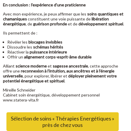
En conclusion : l’expérience d’une praticienne
Avec mon expérience, je peux affirmer que les
soins quantiques et
chamaniques
constituent une voie puissante de
libération
énergétique
, de
guérison profonde
et de
développement spirituel
.
Ils permettent de :
Révéler les
blocages invisibles
Dissoudre les
schémas hérités
Réactiver la
puissance intérieure
Offrir un
alignement corps-esprit-âme durable
Alliant
science moderne
et
sagesse ancestrale
, cette approche
offre une
reconnexion à l’intuition, aux ancêtres et à l’énergie
universelle
, pour explorer, libérer et
déployer pleinement votre
potentiel énergétique et spirituel
.
Mireille Schneider
Cabinet soin énergétique, développement personnel
www.statera-vita.fr
Sélection de soins « Thérapies Energétiques »
près de chez vous