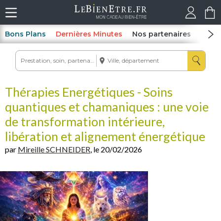
Bons Plans
Dernières Minutes
Nos partenaires
Spas
Thérapies Energétiques - Soins
quantiques et chamaniques : une voie
de transformation intérieure,
libération et alignement énergétique
par
Mireille SCHNEIDER
, le 20/02/2026