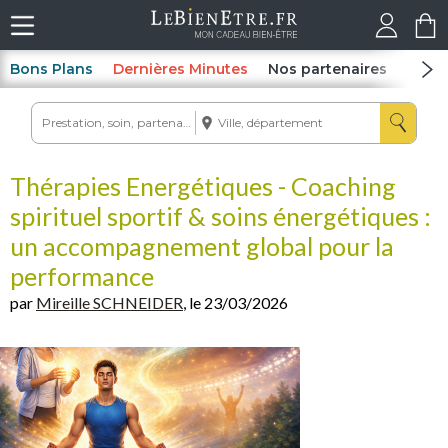
Bons Plans
Dernières Minutes
Nos partenaires
Spas
Thérapies Energétiques - Coaching
spirituel sportif & soins énergétiques :
un accompagnement global pour la
performance
par
Mireille SCHNEIDER
, le 23/03/2026