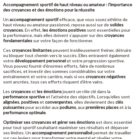
Accompagnement sportif de haut niveau ou amateur : l'importance
des croyances et des émotions pour la réussite
Un
accompagnement sportif
efficace, que vous soyez athlète de
haut niveau ou amateur passionné, repose aussi sur de
solides
croyances
. En effet,
les émotions positives
sont essentielles pour
la performance, mais elles doivent s’appuyer sur des
croyances
fondamentales
sur votre façon de fonctionner.
Ces
croyances limitantes
peuvent insidieusement freiner, détruire
ou bloquer tout chemin vers le succès. Elles entravent également
votre
développement personnel
et votre progression sportive.
Vous pouvez fournir d’énormes efforts, faire de nombreux
sacrifices, et investir des sommes considérables sur votre
entraînement et votre carrière, mais si vos
croyances négatives
sont ancrées, tous ces efforts risquent d’être vains.
Les
croyances
et
les émotions
jouent un rôle clé dans la
performance sportive
et l’atteinte des objectifs. Lorsqu’elles sont
alignées
,
positives
et
convergentes
, elles deviennent des
clés
puissantes
pour accéder aux
podiums
, aux
premières places
et à la
performance optimale
.
Optimiser ses croyances et gérer ses émotions
est donc essentiel
pour tout sportif souhaitant maximiser ses résultats et dépasser
ses limites. Un
accompagnement personnalisé
permet de travailler
sur ces leviers pour transformer votre mental et révéler votre