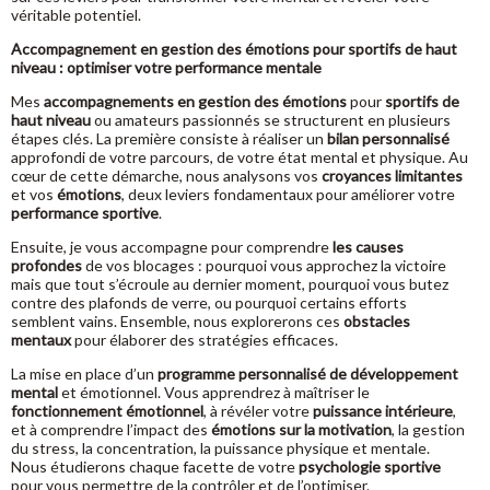
véritable potentiel.
Accompagnement en gestion des émotions pour sportifs de haut
niveau : optimiser votre performance mentale
Mes
accompagnements en gestion des émotions
pour
sportifs de
haut niveau
ou amateurs passionnés se structurent en plusieurs
étapes clés. La première consiste à réaliser un
bilan personnalisé
approfondi de votre parcours, de votre état mental et physique. Au
cœur de cette démarche, nous analysons vos
croyances limitantes
et vos
émotions
, deux leviers fondamentaux pour améliorer votre
performance sportive
.
Ensuite, je vous accompagne pour comprendre
les causes
profondes
de vos blocages : pourquoi vous approchez la victoire
mais que tout s’écroule au dernier moment, pourquoi vous butez
contre des plafonds de verre, ou pourquoi certains efforts
semblent vains. Ensemble, nous explorerons ces
obstacles
mentaux
pour élaborer des stratégies efficaces.
La mise en place d’un
programme personnalisé de développement
mental
et émotionnel. Vous apprendrez à maîtriser le
fonctionnement émotionnel
, à révéler votre
puissance intérieure
,
et à comprendre l’impact des
émotions sur la motivation
, la gestion
du stress, la concentration, la puissance physique et mentale.
Nous étudierons chaque facette de votre
psychologie sportive
pour vous permettre de la contrôler et de l’optimiser.