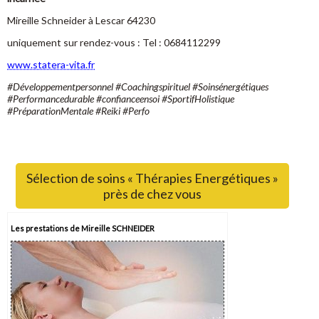
Mireille Schneider à Lescar 64230
uniquement sur rendez-vous : Tel : 0684112299
www.statera-vita.fr
#Développementpersonnel #Coachingspirituel #Soinsénergétiques
#Performancedurable #confianceensoi #SportifHolistique
#PréparationMentale #Reiki #Perfo
Sélection de soins « Thérapies Energétiques »
près de chez vous
Les prestations de Mireille SCHNEIDER