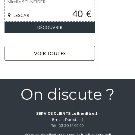
Mireille SCHNEIDER
40
€
LESCAR
DÉCOUVRIR
VOIR TOUTES
On discute ?
SERVICE CLIENTS LeBienEtre.fr
Email
Par ici... ;-)
Tél
03 20 14 99 99
Notre service client est ouvert du lundi au vendredi