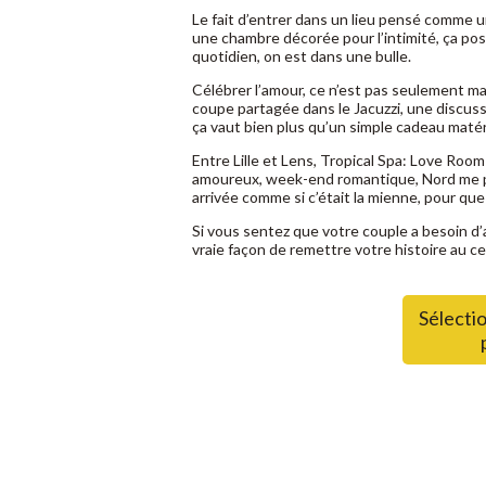
Le fait d’entrer dans un lieu pensé comme u
une chambre décorée pour l’intimité, ça pos
quotidien, on est dans une bulle.
Célébrer l’amour, ce n’est pas seulement m
coupe partagée dans le Jacuzzi, une discuss
ça vaut bien plus qu’un simple cadeau matér
Entre Lille et Lens, Tropical Spa: Love Roo
amoureux, week-end romantique, Nord me pe
arrivée comme si c’était la mienne, pour q
Si vous sentez que votre couple a besoin d’
vraie façon de remettre votre histoire au c
Sélectio