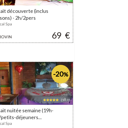
ait découverte (inclus
sons) - 2h/2pers
cal Spa
69
€
ROVIN
-20
%
(10,0)
ait nuitée semaine (19h-
petits-déjeuners...
cal Spa