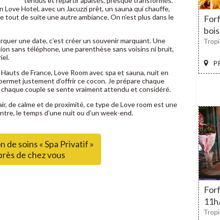
tendus et repartir apaisés, presque transformés.
n Love Hotel, avec un Jacuzzi prêt, un sauna qui chauffe,
e tout de suite une autre ambiance. On n’est plus dans le
Forf
bois
arquer une date, c’est créer un souvenir marquant. Une
Tropi
ion sans téléphone, une parenthèse sans voisins ni bruit,
iel.
P
m Hauts de France, Love Room avec spa et sauna, nuit en
rmet justement d’offrir ce cocon. Je prépare chaque
ue chaque couple se sente vraiment attendu et considéré.
air, de calme et de proximité, ce type de Love room est une
entre, le temps d’une nuit ou d’un week-end.
n de soins « Spa Privatif »
près de chez vous
Forf
11h/
Tropi