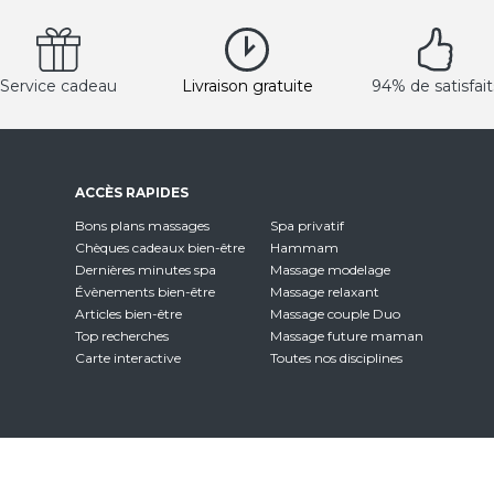
Service cadeau
Livraison gratuite
94% de satisfait
ACCÈS RAPIDES
Bons plans massages
Spa privatif
Chèques cadeaux bien-être
Hammam
Dernières minutes spa
Massage modelage
Évènements bien-être
Massage relaxant
Articles bien-être
Massage couple Duo
Top recherches
Massage future maman
Carte interactive
Toutes nos disciplines