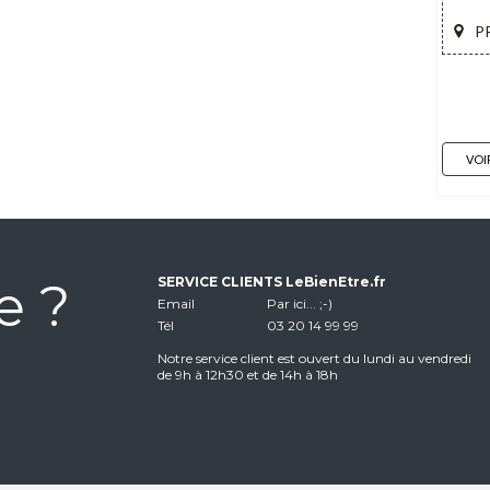
P
VOI
e ?
SERVICE CLIENTS LeBienEtre.fr
Email
Par ici... ;-)
Tél
03 20 14 99 99
Notre service client est ouvert du lundi au vendredi
de 9h à 12h30 et de 14h à 18h