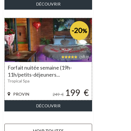
DÉCOUVRIR
-20
%
(10,0)
Forfait nuitée semaine (19h-
11h/petits-déjeuners...
Tropical Spa
199
€
PROVIN
249
€
DÉCOUVRIR
VOIR TOUTES