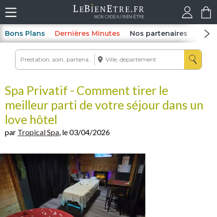
Bons Plans
Dernières Minutes
Nos partenaires
Spas
Spa Privatif - Comment tirer le
meilleur parti de votre séjour dans un
love hôtel
par
Tropical Spa
, le 03/04/2026