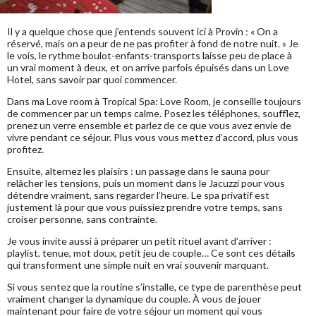
Il y a quelque chose que j’entends souvent ici à Provin : « On a
réservé, mais on a peur de ne pas profiter à fond de notre nuit. » Je
le vois, le rythme boulot-enfants-transports laisse peu de place à
un vrai moment à deux, et on arrive parfois épuisés dans un Love
Hotel, sans savoir par quoi commencer.
Dans ma Love room à Tropical Spa: Love Room, je conseille toujours
de commencer par un temps calme. Posez les téléphones, soufflez,
prenez un verre ensemble et parlez de ce que vous avez envie de
vivre pendant ce séjour. Plus vous vous mettez d’accord, plus vous
profitez.
Ensuite, alternez les plaisirs : un passage dans le sauna pour
relâcher les tensions, puis un moment dans le Jacuzzi pour vous
détendre vraiment, sans regarder l’heure. Le spa privatif est
justement là pour que vous puissiez prendre votre temps, sans
croiser personne, sans contrainte.
Je vous invite aussi à préparer un petit rituel avant d’arriver :
playlist, tenue, mot doux, petit jeu de couple… Ce sont ces détails
qui transforment une simple nuit en vrai souvenir marquant.
Si vous sentez que la routine s’installe, ce type de parenthèse peut
vraiment changer la dynamique du couple. À vous de jouer
maintenant pour faire de votre séjour un moment qui vous