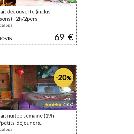
ait découverte (inclus
sons) - 2h/2pers
cal Spa
69
€
ROVIN
-20
%
(10,0)
ait nuitée semaine (19h-
petits-déjeuners...
cal Spa