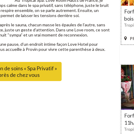
Au Tropical Spa: Love Room Hauts de France, je
 calme dans le spa privatif, sans téléphone, juste le bruit
n respire ensemble, on se parle autrement. Ensuite, un
Forf
ermet de laisser les tensions derrière soi.
bois
: après le sauna, chacun masse les épaules de l’autre, sans
Tropi
ge, juste un geste d’attention. Dans une Love room, ce sont
e nuit “sympa” et un vrai moment de reconnexion.
P
une pause, d’un endroit intime façon Love Hotel pour
vous accueille à Provin pour vivre cette parenthèse à deux.
n de soins « Spa Privatif »
près de chez vous
Forf
11h/
Tropi