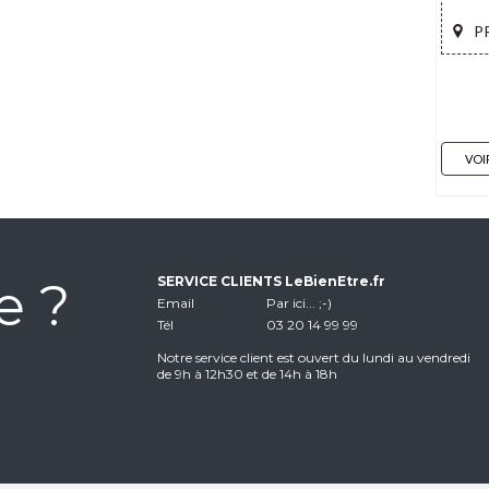
P
VOI
e ?
SERVICE CLIENTS LeBienEtre.fr
Email
Par ici... ;-)
Tél
03 20 14 99 99
Notre service client est ouvert du lundi au vendredi
de 9h à 12h30 et de 14h à 18h